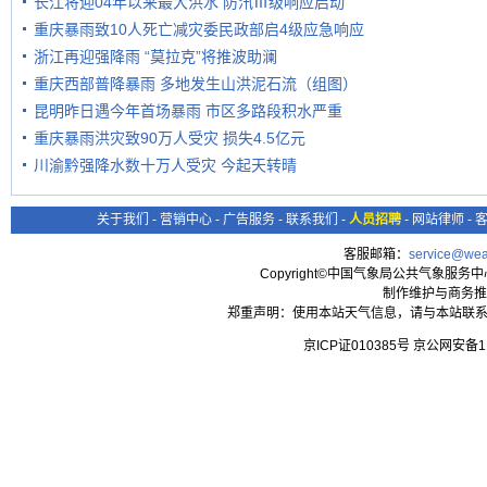
长江将迎04年以来最大洪水 防汛Ⅲ级响应启动
重庆暴雨致10人死亡减灾委民政部启4级应急响应
浙江再迎强降雨 “莫拉克”将推波助澜
重庆西部普降暴雨 多地发生山洪泥石流（组图）
昆明昨日遇今年首场暴雨 市区多路段积水严重
重庆暴雨洪灾致90万人受灾 损失4.5亿元
川渝黔强降水数十万人受灾 今起天转晴
关于我们
-
营销中心
-
广告服务
-
联系我们
-
人员招聘
-
网站律师
-
客服邮箱：
service@wea
Copyright©中国气象局公共气象服务中心 All
制作维护与商务推
郑重声明：使用本站天气信息，请与本站联系
京ICP证010385号 京公网安备1