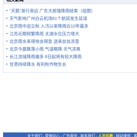
“天鹅”渐行渐远 广东大部强降雨结束（组图）
天气影响广州白云机场81个航班发生延误
北京雨中迎立秋 入汛以来降雨近10年最多
江苏近期频繁降雨 太湖水位压力增大
北京雨水来得快去得急 送来丝丝凉意
北京今晨飘落小雨 气温略降 天气凉爽
长江流域降雨偏多 8日起将有较大降雨
甘肃持续降水 有利秋作物生长
关于我们
-
营销中心
-
广告服务
-
联系我们
-
人员招聘
-
网站律师
-