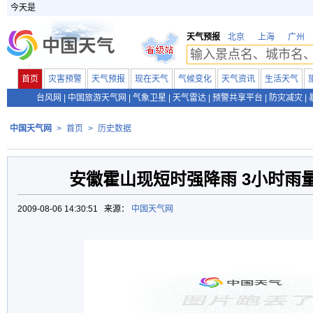
今天是
天气预报
北京
上海
广州
首页
灾害预警
天气预报
现在天气
气候变化
天气资讯
生活天气
台风网
|
中国旅游天气网
|
气象卫星
|
天气雷达
|
预警共享平台
|
防灾减灾
|
中国天气网
>
首页
>
历史数据
安徽霍山现短时强降雨 3小时雨量1
2009-08-06 14:30:51 来源：
中国天气网