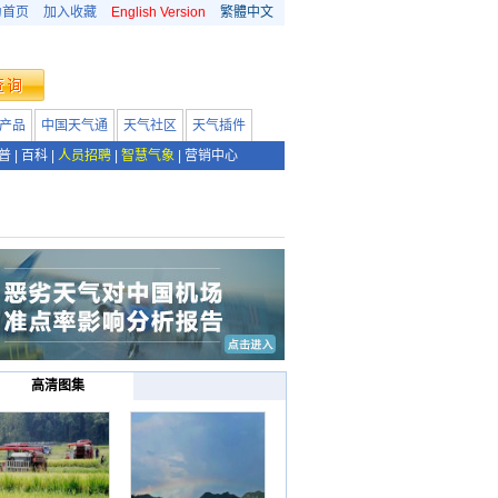
为首页
加入收藏
English Version
繁體中文
产品
中国天气通
天气社区
天气插件
普
|
百科
|
人员招聘
|
智慧气象
|
营销中心
高清图集