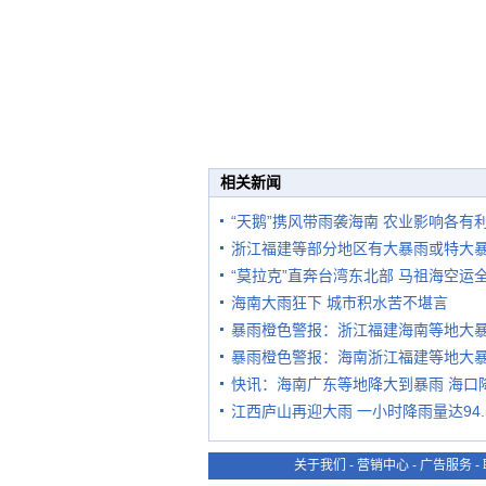
相关新闻
“天鹅”携风带雨袭海南 农业影响各有
浙江福建等部分地区有大暴雨或特大
“莫拉克”直奔台湾东北部 马祖海空运
海南大雨狂下 城市积水苦不堪言
暴雨橙色警报：浙江福建海南等地大
暴雨橙色警报：海南浙江福建等地大
快讯：海南广东等地降大到暴雨 海口
江西庐山再迎大雨 一小时降雨量达94.
关于我们
-
营销中心
-
广告服务
-