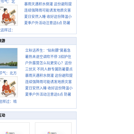
秋节气：北
暴雨天遇积水倒灌 这份避险提
请收好
连续强降雨可能诱发地质灾害
示请收好
夏日安然入睡 收好这份降温小
这些前兆要知道
夏季户外活动注意这6点 防暑
贴士
健身两不误
秋这样过：
旅游
立秋话养生：“贴秋膘”莫着急
暑热未退空调吹不停 3招护住
先清暑再防燥
户外露营怎么玩更安心？这份
肩颈不酸痛
三伏天 不同人群专属防暑要点
攻略请收好
节气：北方
暴雨天遇积水倒灌 这份避险提
请收好
转凉 南方暑
连续强降雨可能诱发地质灾害
示请收好
热仍盛
夏日安然入睡 收好这份降温小
这些前兆要知道
夏季户外活动注意这6点 防暑
贴士
健身两不误
这样过：啃
秋贴秋膘 庆
丰收迎秋来
互动