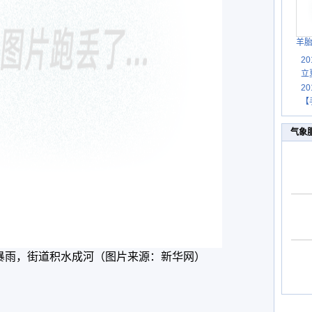
羊
2
立
2
【
气象
大暴雨，街道积水成河（图片来源：新华网）