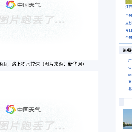
江
台风
立秋
今日
台风
热点
广
大暴雨，路上积水较深（图片来源：新华网）
火
雨
五
北