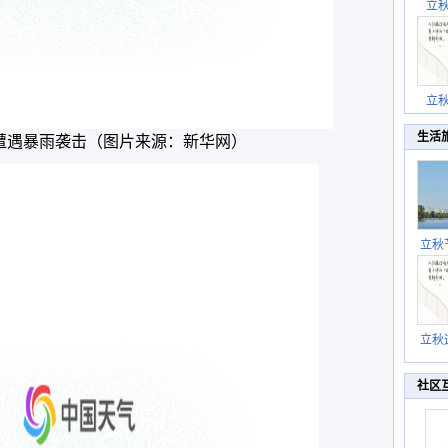
立
立
生活
海遭遇暴雨袭击（图片来源：新华网）
立秋
逐渐
立秋
秋晒
祝
社区