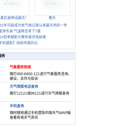
胎素抗衰神话破灭！
春天
015年可能成为有气候记录以来最炎热的一年
夏穿冬装 气温降至零下7度
014四季摄影大赛年度评选结果
手机摄影】拍拍早晨的云
服务
气象服务热线
拨打400-6000-121进行气象服务咨询、
建议、合作与投诉
天气预报电话查询
拨打12121或96121进行天气预报查询
手机查询
随时随地通过手机登陆中国天气WAP版
查看各地天气资讯