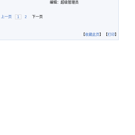
编辑：超级管理员
上一页
1
2
下一页
【
收藏此页
】 【
打印
】