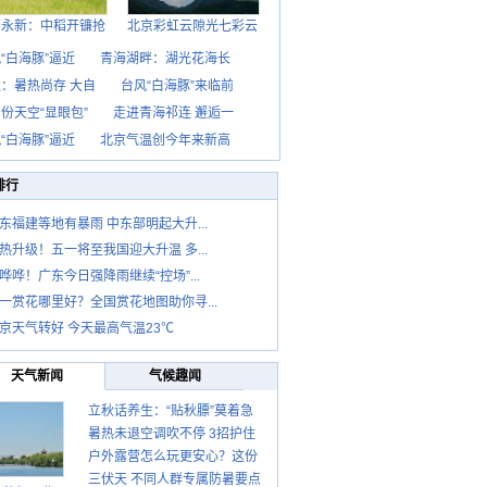
西永新：中稻开镰抢
北京彩虹云隙光七彩云
“白海豚”逼近
青海湖畔：湖光花海长
：暑热尚存 大自
台风“白海豚”来临前
份天空“显眼包”
走进青海祁连 邂逅一
“白海豚”逼近
北京气温创今年来新高
排行
东福建等地有暴雨 中东部明起大升...
热升级！五一将至我国迎大升温 多...
哗哗！广东今日强降雨继续“控场”...
一赏花哪里好？全国赏花地图助你寻...
京天气转好 今天最高气温23℃
天气新闻
气候趣闻
立秋话养生：“贴秋膘”莫着急
暑热未退空调吹不停 3招护住
先清暑再防燥
户外露营怎么玩更安心？这份
肩颈不酸痛
三伏天 不同人群专属防暑要点
攻略请收好