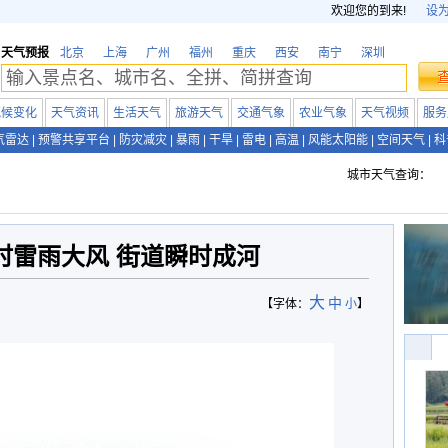
欢迎您的到来!
设
天气预报
北京
上海
广州
福州
重庆
西安
南宁
深圳
气候变化
天气资讯
生活天气
旅游天气
交通气象
农业气象
天气视频
服务
气雷达
|
预警共享平台
|
防灾减灾
|
暴雨
|
干旱
|
雷电
|
高温
|
风能太阳能
|
空间天气
|
科
城市天气查询：
时雷雨大风 街道瞬时成河
大
中
【字体：
小
】