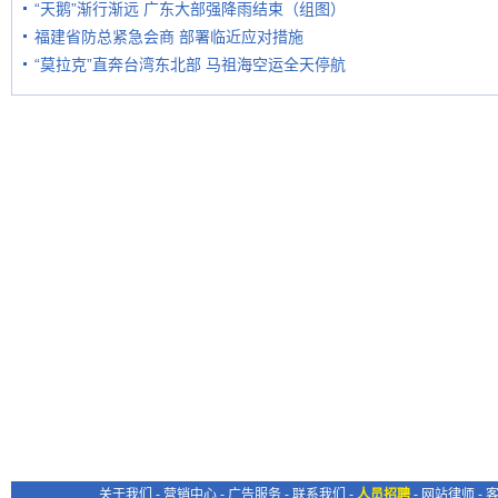
“天鹅”渐行渐远 广东大部强降雨结束（组图）
福建省防总紧急会商 部署临近应对措施
“莫拉克”直奔台湾东北部 马祖海空运全天停航
关于我们
-
营销中心
-
广告服务
-
联系我们
-
人员招聘
-
网站律师
-