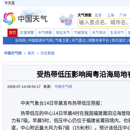
今天是
天气预报
北京
上海
广州
首页
灾害预警
天气预报
现在天气
气候变化
天气资讯
生活天气
台风网
|
中国旅游天气网
|
气象卫星
|
天气雷达
|
预警共享平台
|
防灾减灾
|
中国天气网
>
首页
>
历史数据
受热带低压影响闽粤沿海局地
2009-07-14 09:54:17 来源：
中国天气网
中央气象台14日早晨发布热带低压预报：
热带低压的中心14日早晨4时在我国福建莆田沿海登
力有7级。早晨5时，低压中心仍位于福建省莆田境内，也就是北
度，中心附近最大风力有7级（15米/秒）。预计该低压中心