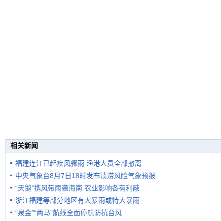
相关新闻
福建连江已起疾风骤雨 渔港人员全部撤离
中央气象台8月7日18时发布渍涝风险气象预报
“天鹅”携风带雨袭海南 农业影响各有利蔽
浙江福建等部分地区有大暴雨或特大暴雨
“泉金”“两马”航线全面停航防抗台风