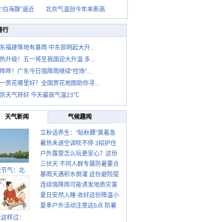
“白海豚”逼近
北京气温创今年来新高
排行
东福建等地有暴雨 中东部明起大升...
热升级！五一将至我国迎大升温 多...
哗哗！广东今日强降雨继续“控场”...
一赏花哪里好？全国赏花地图助你寻...
京天气转好 今天最高气温23℃
天气新闻
气候趣闻
立秋话养生：“贴秋膘”莫着急
暑热未退空调吹不停 3招护住
先清暑再防燥
户外露营怎么玩更安心？这份
肩颈不酸痛
三伏天 不同人群专属防暑要点
攻略请收好
秋节气：北
暴雨天遇积水倒灌 这份避险提
请收好
连续强降雨可能诱发地质灾害
示请收好
夏日安然入睡 收好这份降温小
这些前兆要知道
夏季户外活动注意这6点 防暑
贴士
健身两不误
秋这样过：