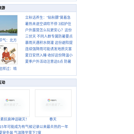
旅游
立秋话养生：“贴秋膘”莫着急
暑热未退空调吹不停 3招护住
先清暑再防燥
户外露营怎么玩更安心？这份
肩颈不酸痛
三伏天 不同人群专属防暑要点
攻略请收好
节气：北方
暴雨天遇积水倒灌 这份避险提
请收好
转凉 南方暑
连续强降雨可能诱发地质灾害
示请收好
热仍盛
夏日安然入睡 收好这份降温小
这些前兆要知道
夏季户外活动注意这6点 防暑
贴士
健身两不误
这样过：啃
秋贴秋膘 庆
丰收迎秋来
互动
胎素抗衰神话破灭！
春天
015年可能成为有气候记录以来最炎热的一年
夏穿冬装 气温降至零下7度