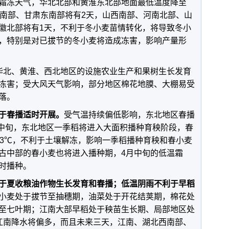
霜冻天气，华北北部和黄淮东北部地面最低温度降至
中南部、甘肃东南部将有2天，山西南部、河南北部、山
徽北部将有1天，不利于冬小麦苗情转化，将导致冬小
，特别是对已拔节的冬小麦将造成冻害，影响产量形
华北、黄淮、西北地区的设施农业生产和果树生长发育
冻害；受大风天气影响，部分地区棉花地膜、大棚易受
落。
于春播适时开展。
受气温持续偏低影响，东北地区春播
月中旬，东北地区一季稻将进入大面积播种育秧阶段，春
~3℃，不利于土壤解冻，影响一季稻播种育秧和春小麦
古中部的春小麦也将进入播种期，4月中旬的低温霜
时播种。
于夏收粮油作物生长发育和春播；低温阴雨不利于早稻
小麦处于拔节至抽穗期，油菜处于开花结荚期，棉花处
至七叶期；江南大部早稻处于秧苗生长期、局部地区处
江南降水将偏多，而且未来三天，江南、湖北西南部、