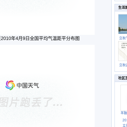
生活
日至2010年4月9日全国平均气温距平分布图
立秋
逐渐
立秋
秋晒
祝
社区
羊
2
立