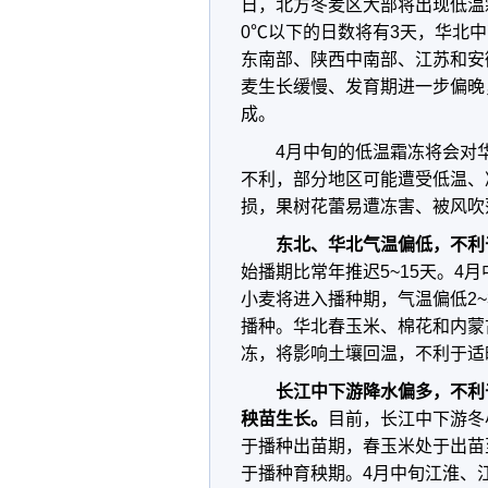
日，北方冬麦区大部将出现低温
0℃以下的日数将有3天，华北
东南部、陕西中南部、江苏和安
麦生长缓慢、发育期进一步偏晚
成。
4月中旬的低温霜冻将会对
不利，部分地区可能遭受低温、
损，果树花蕾易遭冻害、被风吹
东北、华北气温偏低，不利
始播期比常年推迟5~15天。4
小麦将进入播种期，气温偏低2
播种。华北春玉米、棉花和内蒙
冻，将影响土壤回温，不利于适
长江中下游降水偏多，不利
秧苗生长。
目前，长江中下游冬
于播种出苗期，春玉米处于出苗
于播种育秧期。4月中旬江淮、