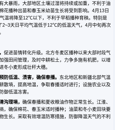
有大暴雨，大部地区土壤过湿将持续或加重，不利于油
棉花播种出苗和春玉米幼苗生长将受到影响。4月13日
均气温将降至12℃以下，不利于早稻播种育秧。特别是
了2~3天日平均气温低于12℃的低温天气，4月中旬再次
。
，
促进苗情转化升级。北方冬麦区播种以来大部时段气
加强田间管理，及时中耕松土，力争多施有机肥，以增
进冬小麦形成壮秆大穗。
预防低温、渍害，确保春播。
东北地区和新疆北部气温
耕散墒，提高地温，争取春播适时进行；设施农业以及
防御低温冻害。
清沟理墒，
确保春播和夏收粮油作物正常生长。江淮、
墒，确保棉花、春玉米适时播种；油菜和冬小麦田块要
物生长。采取有效增温防寒措施，防御降温天气的不利