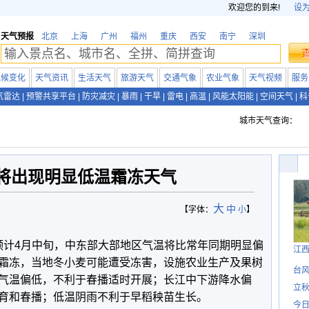
欢迎您的到来!
设
天气预报
北京
上海
广州
福州
重庆
西安
南宁
深圳
气候变化
天气资讯
生活天气
旅游天气
交通气象
农业气象
天气视频
服务
气雷达
|
预警共享平台
|
防灾减灾
|
暴雨
|
干旱
|
雷电
|
高温
|
风能太阳能
|
空间天气
|
科
城市天气查询：
将出现明显低温霜冻天气
大
中
【字体：
小
】
预计4月中旬，中东部大部地区气温将比常年同期明显偏
江
霜冻，当地冬小麦可能遭受冻害，设施农业生产及果树
台风
气温偏低，不利于春播适时开展；长江中下游降水偏
立秋
育和春播；低温阴雨不利于早稻秧苗生长。
今日