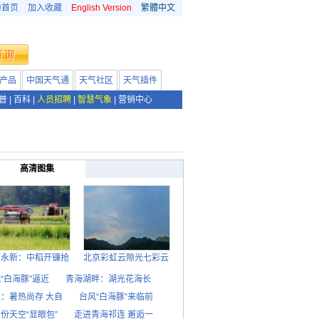
为首页
加入收藏
English Version
繁體中文
产品
中国天气通
天气社区
天气插件
普
|
百科
|
人员招聘
|
智慧气象
|
营销中心
高清图集
西永新：中稻开镰抢
北京彩虹云隙光七彩云
“白海豚”逼近
青海湖畔：湖光花海长
：暑热尚存 大自
台风“白海豚”来临前
份天空“显眼包”
走进青海祁连 邂逅一