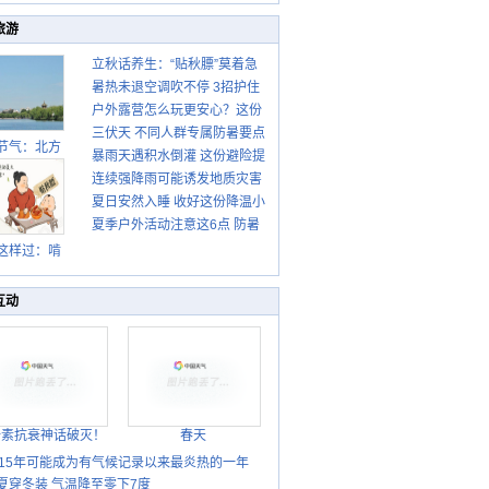
旅游
立秋话养生：“贴秋膘”莫着急
暑热未退空调吹不停 3招护住
先清暑再防燥
户外露营怎么玩更安心？这份
肩颈不酸痛
三伏天 不同人群专属防暑要点
攻略请收好
节气：北方
暴雨天遇积水倒灌 这份避险提
请收好
转凉 南方暑
连续强降雨可能诱发地质灾害
示请收好
热仍盛
夏日安然入睡 收好这份降温小
这些前兆要知道
夏季户外活动注意这6点 防暑
贴士
健身两不误
这样过：啃
秋贴秋膘 庆
丰收迎秋来
互动
胎素抗衰神话破灭！
春天
015年可能成为有气候记录以来最炎热的一年
夏穿冬装 气温降至零下7度