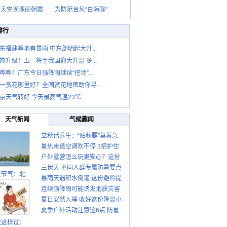
京天空现瑰丽朝霞
为防范台风“白海豚”
排行
东福建等地有暴雨 中东部明起大升...
热升级！五一将至我国迎大升温 多...
哗哗！广东今日强降雨继续“控场”...
一赏花哪里好？全国赏花地图助你寻...
京天气转好 今天最高气温23℃
天气新闻
气候趣闻
立秋话养生：“贴秋膘”莫着急
暑热未退空调吹不停 3招护住
先清暑再防燥
户外露营怎么玩更安心？这份
肩颈不酸痛
三伏天 不同人群专属防暑要点
攻略请收好
秋节气：北
暴雨天遇积水倒灌 这份避险提
请收好
连续强降雨可能诱发地质灾害
示请收好
夏日安然入睡 收好这份降温小
这些前兆要知道
夏季户外活动注意这6点 防暑
贴士
健身两不误
秋这样过：