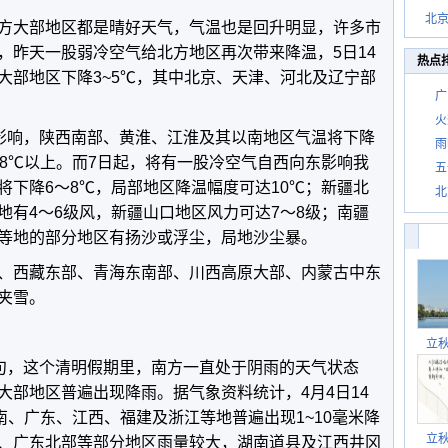
北
方大部地区都是晴好天气，气温也是回升明显，许多市
，昨天一股弱冷空气给北方地区再次带来降温，5日14
热点
大部地区下降3~5℃，其中北京、天津、河北及辽宁部
广
火
”影响，陕西南部、黄淮、江淮及其以南地区气温将下降
雨
达8℃以上。而7日起，将有一股冷空气自西向东影响我
五
将下降6～8℃，局部地区降温幅度可达10℃；新疆北
北
地有4～6级风，新疆山口地区风力可达7～8级；南疆
等地的部分地区有扬沙或浮尘，局地沙尘暴。
、西藏东部、青海东南部、川西高原大部、内蒙古中东
夹雪。
立
诗句，这个清明假期里，南方一直处于阴雨的天气状态
大部地区普遍出现降雨。据气象资料统计，4月4日14
南、广东、江西、福建及浙江等地普遍出现1~10毫米降
立
、广东北部等部分地区雨量较大，湖南道县及江西井冈