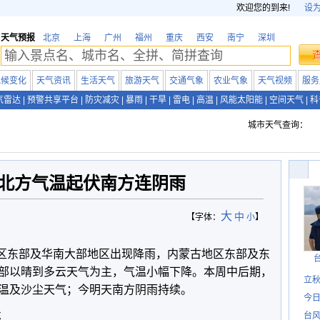
欢迎您的到来!
设
天气预报
北京
上海
广州
福州
重庆
西安
南宁
深圳
气候变化
天气资讯
生活天气
旅游天气
交通气象
农业气象
天气视频
服务
气雷达
|
预警共享平台
|
防灾减灾
|
暴雨
|
干旱
|
雷电
|
高温
|
风能太阳能
|
空间天气
|
科
城市天气查询：
 北方气温起伏南方连阴雨
大
中
【字体：
小
】
地区东部及华南大部地区出现降雨，内蒙古地区东部及东
部以晴到多云天气为主，气温小幅下降。本周中后期，
立秋
温及沙尘天气；今明天南方阴雨持续。
今日
尘
台风