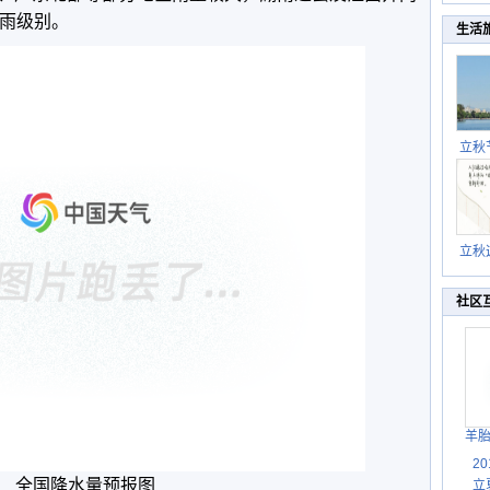
大雨级别。
生活
立秋
逐渐
立秋
秋晒
祝
社区
羊
2
全国降水量预报图
立