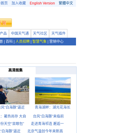
为首页
加入收藏
English Version
繁體中文
产品
中国天气通
天气社区
天气插件
普
|
百科
|
人员招聘
|
智慧气象
|
营销中心
高清图集
台风“白海豚”逼近
青海湖畔：湖光花海长
：暑热尚存 大自
台风“白海豚”来临前
份天空“显眼包”
走进青海祁连 邂逅一
“白海豚”逼近
北京气温创今年来新高