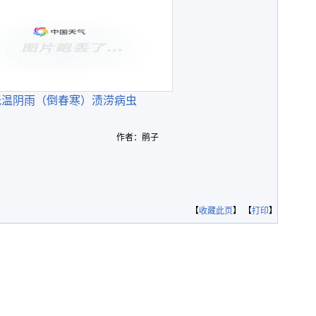
低温阴雨（倒春寒）渍涝病虫
作者：鹃子
【
收藏此页
】 【
打印
】