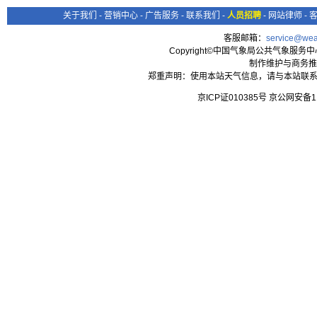
关于我们
-
营销中心
-
广告服务
-
联系我们
-
人员招聘
-
网站律师
-
客服邮箱：
service@wea
Copyright©中国气象局公共气象服务中心 All
制作维护与商务推
郑重声明：使用本站天气信息，请与本站联系
京ICP证010385号 京公网安备1