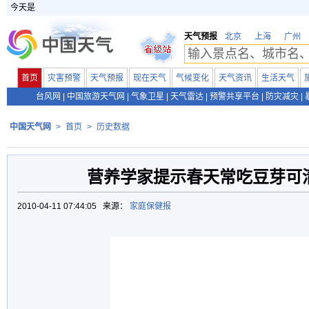
今天是
天气预报
北京
上海
广州
首页
灾害预警
天气预报
现在天气
气候变化
天气资讯
生活天气
台风网
|
中国旅游天气网
|
气象卫星
|
天气雷达
|
预警共享平台
|
防灾减灾
|
中国天气网
>
首页
>
历史数据
营养学家提示春天常吃豆芽可
2010-04-11 07:44:05 来源：
家庭保健报