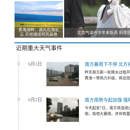
青海湖畔：湖光花海长
北京气温创今年来新高 焖蒸
云 天地铺成明亮画卷
近期重大天气事件
6月3日
南方暴雨下不停 北方
昨天南方新一轮降水过程开
黄淮一带热力升级，将出现
6月2日
南方雨势今起加强 强
今天起至7日，南方将连续
雨，局地大暴雨，并伴有雷