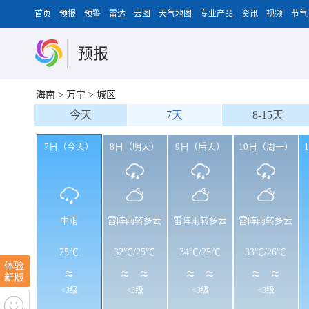
首页
预报
预警
雷达
云图
天气地图
专业产品
资讯
视频
节气
预报
海南
>
万宁
>
城区
今天
7天
8-15天
7日（今天）
8日（明天）
9日（后天）
10日（周一）
中雨
雷阵雨转多云
雷阵雨转多云
雷阵雨转多云
25℃
32℃
/
25℃
34℃
/
25℃
33℃
/
26℃
<3级
<3级
<3级
<3级