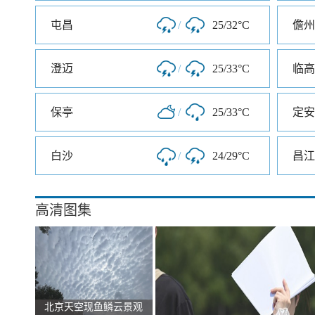
屯昌
/
25/32°C
儋州
澄迈
/
25/33°C
临高
保亭
/
25/33°C
定安
白沙
/
24/29°C
昌江
高清图集
北京天空现鱼鳞云景观