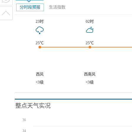
分时段预报
生活指数
23时
02时
25℃
25℃
西风
西南风
<3级
<3级
整点天气实况
36
34