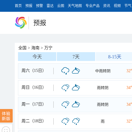
首页
预报
预警
雷达
云图
天气地图
专业产品
资讯
视频
节气
预报
全国
>
海南
>
万宁
今天
7天
8-15天
周六（15日）
中雨转阴
32
周日（16日）
雨转阴
34
周一（17日）
雨转阴
34
周二（18日）
雨
32