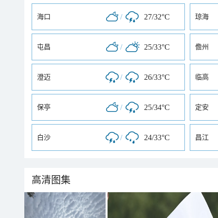
/
27/32°C
海口
琼海
/
25/33°C
屯昌
儋州
/
26/33°C
澄迈
临高
/
25/34°C
保亭
定安
/
24/33°C
白沙
昌江
高清图集