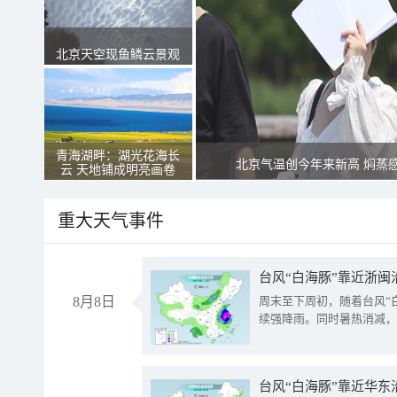
北京天空现鱼鳞云景观
青海湖畔：湖光花海长
北京气温创今年来新高 焖蒸
云 天地铺成明亮画卷
重大天气事件
台风“白海豚”靠近浙闽
8月8日
周末至下周初，随着台风“
续强降雨。同时暑热消减，
台风“白海豚”靠近华东