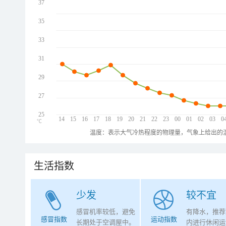
37
35
33
31
29
27
25
14
15
16
17
18
19
20
21
22
23
00
01
02
03
0
℃
温度：表示大气冷热程度的物理量，气象上给出的温
生活指数
少发
较不宜
感冒机率较低，避免
有降水，推荐
感冒指数
运动指数
长期处于空调屋中。
内进行休闲运