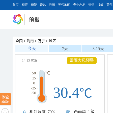
首页
预报
预警
雷达
云图
天气地图
专业产品
资讯
视频
节气
预报
全国
>
海南
>
万宁
>
城区
今天
7天
8-15天
雷雨大风预警
14:15 实况
30.4
℃
西南风
1级
相对湿度
79%