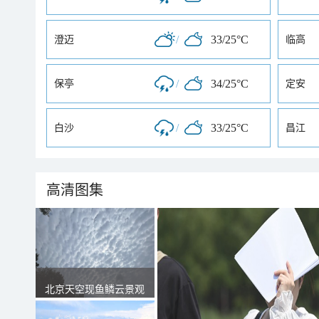
/
33/25°C
澄迈
临高
/
34/25°C
保亭
定安
/
33/25°C
白沙
昌江
高清图集
北京天空现鱼鳞云景观