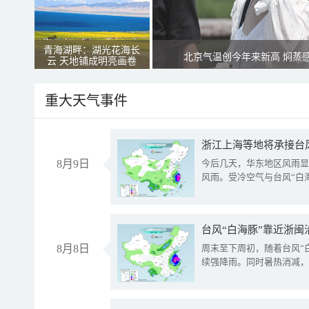
青海湖畔：湖光花海长
北京气温创今年来新高 焖蒸
云 天地铺成明亮画卷
重大天气事件
浙江上海等地将承接台风
8月9日
今后几天，华东地区风雨显
风雨。受冷空气与台风“白
台风“白海豚”靠近浙闽
8月8日
周末至下周初，随着台风“
续强降雨。同时暑热消减，