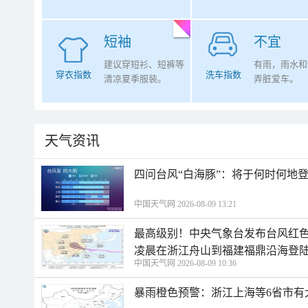
短袖
不宜
建议穿短衫、短裤等
有雨，雨水和
穿衣指数
洗车指数
清凉夏季服装。
弄脏爱车。
天气资讯
四问台风“白海豚”：将于何时何地
中国天气网 2026-08-09 13:21
最高级别！中央气象台发布台风红色
凌晨在浙江舟山到福建福鼎沿海登
中国天气网 2026-08-09 10:36
暴雨橙色预警：浙江上海等6省市有