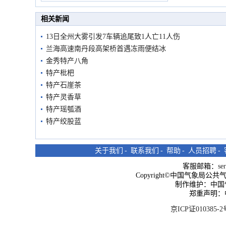
市民在堤岸见证汛况
相关新闻
13日全州大雾引发7车辆追尾致1人亡11人伤
兰海高速南丹段高架桥首遇冻雨便结冰
金秀特产八角
特产枇杷
特产石崖茶
特产灵香草
特产瑶瓠酒
特产绞股蓝
关于我们
-
联系我们
-
帮助
-
人员招聘
-
客服邮箱：
se
Copyright©中国气象局公共气象服
制作维护：中国
郑重声明：
京ICP证010385-2