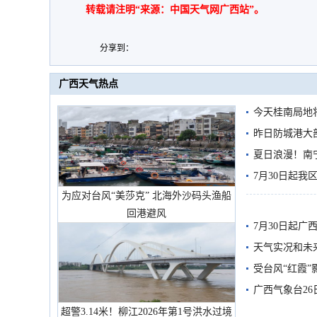
转载请注明“来源：中国天气网广西站”。
分享到：
广西天气热点
今天桂南局地将
需继续防范
昨日防城港大
雨
夏日浪漫！南
7月30日起
为应对台风“美莎克” 北海外沙码头渔船
回港避风
7月30日起
天气实况和未
受台风“红霞”
有较强降雨
广西气象台26
超警3.14米！柳江2026年第1号洪水过境