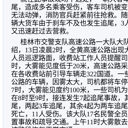
尾，造成多名乘客受伤，客车司机被变
无法动弹，消防官兵赶紧前往抢救。随后
辆大货车由于刹车不及也发生追尾，3
又迅速赶过去营救。
桂林市交警支队高速公路一大队大
绍，13日凌晨2时，全黄高速公路出现
人员巡逻路面，收费站工作人员提醒司
时，大雾能见度低于20米，高速公路
在各收费站前引导车辆走322国道。一
公路的车辆，因雾太大，司机都将车停
7时，大雾能见度约100米，一些司机
在8时至9时，接连发生7起追尾事故，
尾，两起3车追尾，其余4起为两车追尾
死亡，11人受伤。该大队17名民警全
置事故和疏导交通。上午11时大雾散