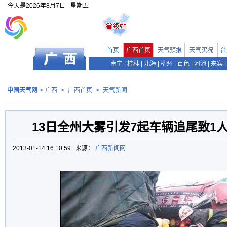
今天是
2026年8月7日
星期五
首页
广西首页
天气预报
天气实况
台
南宁
|
桂林
|
北海
|
柳州
|
百色
|
河池
|
来宾
|
中国天气网
>
广西
>
广西首页
>
天气新闻
13日全州大雾引发7起车辆追尾致1人
2013-01-14 16:10:59 来源：
广西新闻网