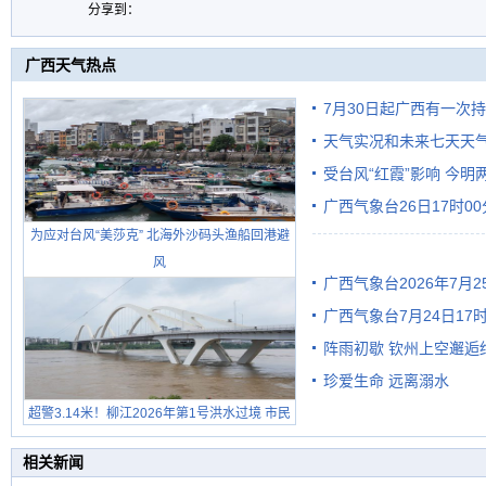
分享到：
广西天气热点
7月30日起广西有一次
天气实况和未来七天天
受台风“红霞”影响 今
广西气象台26日17时0
有较强降雨
为应对台风“美莎克” 北海外沙码头渔船回港避
风
广西气象台2026年7月
广西气象台7月24日1
级预警
阵雨初歇 钦州上空邂逅
珍爱生命 远离溺水
超警3.14米！柳江2026年第1号洪水过境 市民
在堤岸见证汛况
相关新闻