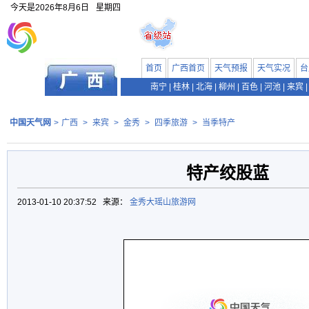
今天是
2026年8月6日
星期四
首页
广西首页
天气预报
天气实况
台
南宁
|
桂林
|
北海
|
柳州
|
百色
|
河池
|
来宾
|
中国天气网
>
广西
>
来宾
>
金秀
>
四季旅游
>
当季特产
特产绞股蓝
2013-01-10 20:37:52 来源：
金秀大瑶山旅游网