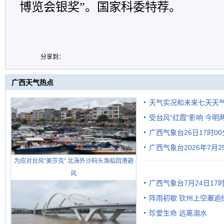
博览会银奖”。国家科委特荐。
分享到：
广西天气热点
天气实况和未来七天天
受台风“红霞”影响 今
广西气象台26日17时0
有较强降雨
广西气象台2026年7月
为应对台风“美莎克” 北海外沙码头渔船回港避
级预警
风
广西气象台7月24日1
阵雨初歇 钦州上空邂逅
珍爱生命 远离溺水