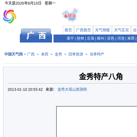
今天是
2026年8月10日
星期一
首页
广西首页
天气预报
天气实况
台
南宁
|
桂林
|
北海
|
柳州
|
百色
|
河池
|
来宾
|
中国天气网
>
广西
>
来宾
>
金秀
>
四季旅游
>
当季特产
金秀特产八角
2013-01-10 20:55:42 来源：
金秀大瑶山旅游网