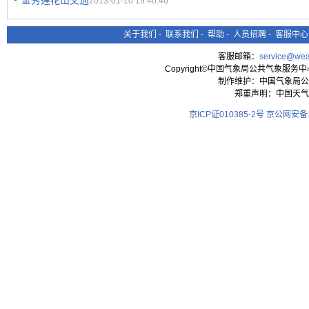
金秀莲花山交通
2013-01-10 19:40:46
关于我们
-
联系我们
-
帮助
-
人员招聘
-
客服中心
客服邮箱：
service@wea
Copyright©中国气象局公共气象服务中心 All
制作维护：中国气象局公
郑重声明：中国天气
京ICP证010385-2号
京公网安备11