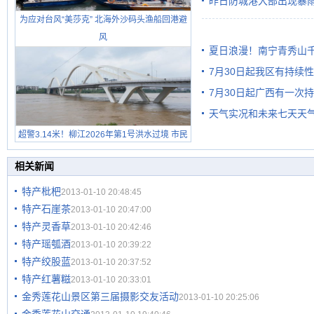
昨日防城港大部出现暴雨
需继续防范
为应对台风“美莎克” 北海外沙码头渔船回港避
雨
风
夏日浪漫！南宁青秀山
7月30日起我区有持续
7月30日起广西有一次
天气实况和未来七天天
超警3.14米！柳江2026年第1号洪水过境 市民
在堤岸见证汛况
相关新闻
特产枇杷
2013-01-10 20:48:45
特产石崖茶
2013-01-10 20:47:00
特产灵香草
2013-01-10 20:42:46
特产瑶瓠酒
2013-01-10 20:39:22
特产绞股蓝
2013-01-10 20:37:52
特产红薯糍
2013-01-10 20:33:01
金秀莲花山景区第三届摄影交友活动
2013-01-10 20:25:06