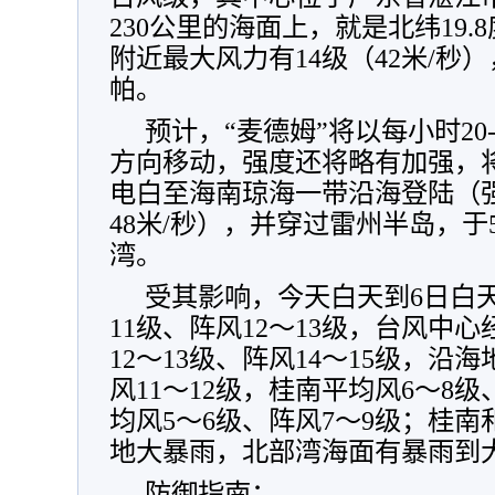
230公里的海面上，就是北纬19.8
附近最大风力有14级（42米/秒）
帕。
预计，“麦德姆”将以每小时20
方向移动，强度还将略有加强，
电白至海南琼海一带沿海登陆（强台风
48米/秒），并穿过雷州半岛，
湾。
受其影响，今天白天到6日白
11级、阵风12～13级，台风中
12～13级、阵风14～15级，沿
风11～12级，桂南平均风6～8级
均风5～6级、阵风7～9级；桂
地大暴雨，北部湾海面有暴雨到
防御指南：