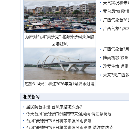
天气实况和未
受台风“红霞”
有较强降雨
广西气象台26
广西气象台20
为应对台风“美莎克” 北海外沙码头渔船
预警
回港避风
广西气象台7月
阵雨初歇 钦
珍爱生命 远
未来7天广西
超警3.14米！柳江2026年第1号洪水过境
市民在堤岸见证汛况
相关新闻
居民防台手册 台风来临怎么办？
今天台风“麦德姆”给桂南带来强风雨 请注意防范
台风“麦德姆”5-6日将带来强风雨影响
台风“麦德姆”5-6日将带来强风雨影响 请注意防范