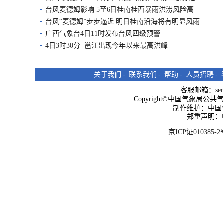
台风麦德姆影响 5至6日桂南桂西暴雨洪涝风险高
台风“麦德姆”步步逼近 明日桂南沿海将有明显风雨
广西气象台4日11时发布台风四级预警
4日3时30分 邕江出现今年以来最高洪峰
关于我们
-
联系我们
-
帮助
-
人员招聘
-
客服邮箱：
se
Copyright©中国气象局公共气象服
制作维护：中国
郑重声明：
京ICP证010385-2