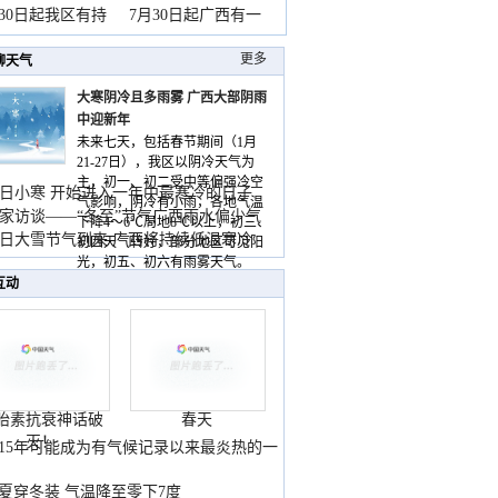
山
月30日起我区有持
7月30日起广西有一
更多
聊天气
大寒阴冷且多雨雾 广西大部阴雨
中迎新年
未来七天，包括春节期间（1月
21-27日），我区以阴冷天气为
主，初一、初二受中等偏强冷空
日小寒 开始进入一年中最寒冷的日子
气影响，阴冷有小雨，各地气温
家访谈——“冬至”节气广西雨水偏少气
下降4～6℃局地8℃以上，初三、
低
日大雪节气到来 广西将持续低温寒冷
初四天气转好，部分地区可见阳
气
光，初五、初六有雨雾天气。
互动
胎素抗衰神话破
春天
灭！
015年可能成为有气候记录以来最炎热的一
夏穿冬装 气温降至零下7度