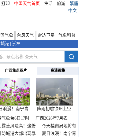
打印
中国天气首页
生活
旅游
繁體
中文
东盟气象
台风天气
雷达卫星
气象科普
防城港
|
崇左
广西焦点图片
高清图集
日浪漫！南宁青
阵雨初歇钦州上空
秀山
邂逅
西气象台6日17时
广西2026年7月农
期露营风险高！这份
今天桂南局地将有
雨
日防城港大部出现暴
夏日浪漫！南宁青