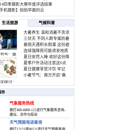
014四季摄影大赛年度评选结果
手机摄影】拍拍早晨的云
生活旅游
气候科普
大暑养生 温和消暑不贪凉
三伏天 不同人群专属防暑
暴雨天遇积水倒灌 这份避
要点请收好
连续强降雨可能诱发地质
险提示请收好
节气：南
夏日安然入睡 收好这份降
灾害 这些前兆要知道
夏季户外活动注意这6点
温小贴士
夏日健康享受冷饮 牢记
防暑健身两不误
小暑节气：南方开启“桑
“两注意一控制”
拿”模式 北方陆续进入雨
这样过：
季
服务
气象服务热线
拨打400-6000-121进行气象服务咨询、
建议、合作与投诉
天气预报电话查询
拨打12121或96121进行天气预报查询