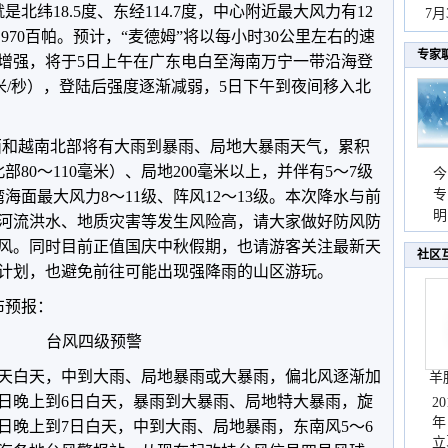
北纬18.5度、东经114.7度，中心附近最大风力有12
秀
7
970百帕。预计，“麦德姆”将以每小时30公里左右的速
专家
增强，将于5日上午在广东电白至海南万宁一带沿海登
-48米/秒），登陆后强度逐渐减弱，5日下午到夜间移入北
桂西和越南北部将有大雨到暴雨、局地大暴雨天气，累积
部80～110毫米）、局地200毫米以上，并伴有5～7级
今
专
海面最大风力8～11级、阵风12～13级。本次降水与前
温
明
河流洪水、地质灾害等发生风险高，请大家做好防风防
天
风。同时目前正值国庆中秋假期，也请游客关注最新天
社区
计划，也避免前往可能出现强降雨的山区游玩。
布预报：
台风四级预警
天白天，中到大雨、局地暴雨或大暴雨，偏北风逐渐加
羊
级；5日晚上到6日白天，暴雨到大暴雨、局地特大暴雨，旋
2
年
；6日晚上到7日白天，中到大雨、局地暴雨，东南风5～6
立