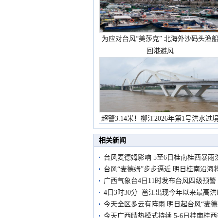
为应对台风“美莎克” 北海外沙码头渔
回港避风
超警3.14米！柳江2026年第1号洪水过
市民在堤岸见证汛况
相关新闻
台风麦德姆影响 5至6日桂南桂西暴雨
台风“麦德姆”步步逼近 明日桂南沿海
广西气象台4日11时发布台风四级预警
4日3时30分 邕江出现今年以来最高洪
今天全区多云有阵雨 明日起台风“麦德
今天广西晴热模式持续 5-6日桂南桂