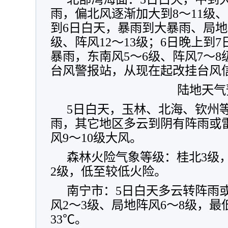
雨，偏北风逐渐加大到8～11级、
到6日白天，暴雨到大暴雨、局地
级、阵风12～13级；6日晚上到
暴雨，东南风5～6级、阵风7～
台风警报站，从现在起改挂台风
陆地天气
5日白天，玉林、北海、钦州
雨，其它地区多云到阴有阵雨或雷
风9～10级大风。
森林火险气象等级：桂北3级
2级，低至较低火险。
南宁市：5日白天多云转阵雨
风2～3级、局地阵风6～8级，最
33℃。