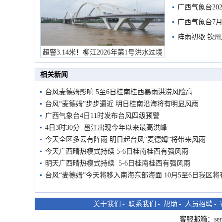
广西气象台20
预警
广西气象台7月
阵雨初歇 钦
超警3.14米！柳江2026年第1号洪水过境
市民在堤岸见证汛况
相关新闻
台风麦德姆影响 5至6日桂南桂西暴雨洪涝风险高
台风“麦德姆”步步逼近 明日桂南沿海将有明显风雨
广西气象台4日11时发布台风四级预警
4日3时30分 邕江出现今年以来最高洪峰
今天全区多云有阵雨 明日起台风“麦德姆”将带来风雨
今天广西晴热模式持续 5-6日桂南桂西有强风雨
明天广西晴热模式持续 5-6日桂南桂西有强风雨
台风“麦德姆”今天将移入南海东部海面 10月5至6日我区
关于我们
-
联系我们
-
帮助
-
人员招聘
-
客服邮箱：
se