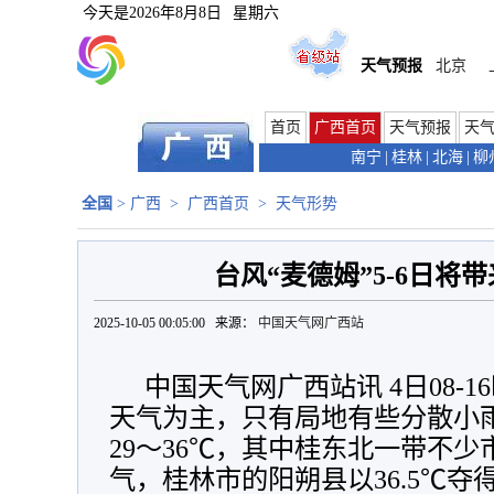
今天是
2026年8月8日
星期六
天气预报
北京
首页
广西首页
天气预报
天
南宁
|
桂林
|
北海
|
柳
全国
>
广西
>
广西首页
>
天气形势
台风“麦德姆”5-6日将
2025-10-05 00:05:00 来源：
中国天气网广西站
中国天气网广西站讯 4日08-
天气为主，只有局地有些分散小
29～36℃，其中桂东北一带不少
气，桂林市的阳朔县以36.5℃夺