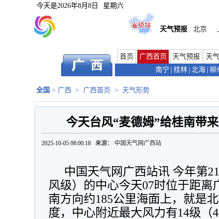
今天是
2026年8月8日
星期六
天气预报
北京
首页
广西首页
天气预报
天
南宁
|
桂林
|
北海
|
柳
全国
>
广西
>
广西首页
>
天气形势
今天台风“麦德姆”给桂南带来
2025-10-05 08:00:18 来源：
中国天气网广西站
中国天气网广西站讯 今年第2
风级）的中心今天07时位于距离
南方向约185公里海面上，就是北纬2
度，中心附近最大风力有14级（4