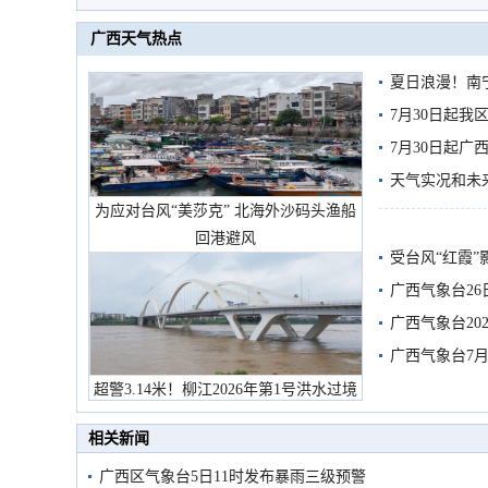
广西天气热点
夏日浪漫！南
7月30日起
7月30日起
天气实况和未
为应对台风“美莎克” 北海外沙码头渔船
回港避风
受台风“红霞”
有较强降雨
广西气象台26
广西气象台20
预警
广西气象台7月
超警3.14米！柳江2026年第1号洪水过境
市民在堤岸见证汛况
相关新闻
广西区气象台5日11时发布暴雨三级预警