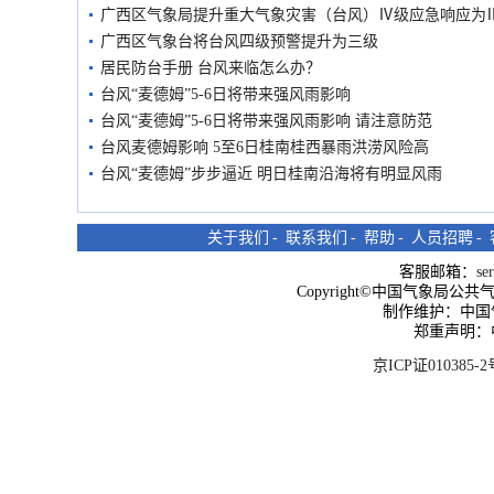
广西区气象局提升重大气象灾害（台风）Ⅳ级应急响应为
广西区气象台将台风四级预警提升为三级
居民防台手册 台风来临怎么办？
台风“麦德姆”5-6日将带来强风雨影响
台风“麦德姆”5-6日将带来强风雨影响 请注意防范
台风麦德姆影响 5至6日桂南桂西暴雨洪涝风险高
台风“麦德姆”步步逼近 明日桂南沿海将有明显风雨
关于我们
-
联系我们
-
帮助
-
人员招聘
-
客服邮箱：
se
Copyright©中国气象局公共气象服
制作维护：中国
郑重声明：
京ICP证010385-2