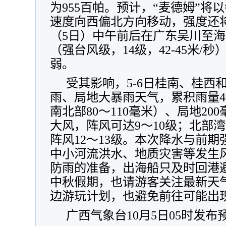
为955百帕。预计，“麦德姆”将以
速度向西偏北方向移动，强度还
（5日）中午前后在广东吴川至
（强台风级，14级，42-45米/
弱。
受其影响，5-6日桂南、桂西
雨、局地大暴雨天气，累积雨量40
南北部80～110毫米）、局地20
大风，阵风可达9～10级；北部湾
阵风12～13级。本次降水与前
中小河流洪水、地质灾害等发生
防雨的准备，出海船只及时回港
中秋假期，也请游客关注最新天
边游玩计划，也避免前往可能出
广西气象台10月5日05时发布