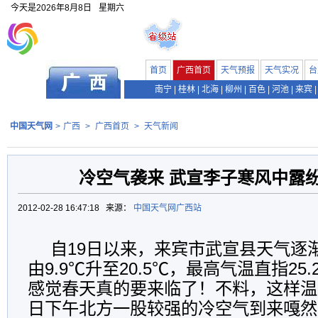
今天是
2026年8月8日
星期六
首页
广西首页
天气预报
天气实况
台
南宁
|
桂林
|
北海
|
柳州
|
百色
|
河池
|
来宾
|
中国天气网
>
广西
>
广西首页
>
天气新闻
冷空气袭来 武宣李子寒风中露
2012-02-28 16:47:18 来源：
中国天气网广西站
自19日以来，来宾市武宣县天气逐
由9.9℃升至20.5℃，最高气温直指25
感觉春天真的要来临了！不料，这样温
日下午北方一股较强的冷空气到来嘎然