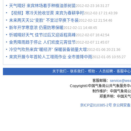
天气晴好 来宾林场着手种植油茶树苗
2012-02-23 16:31:27
【视频】寒冷天抢收甘蔗 来宾为春耕争时
2012-02-17 21:43:39
未来两天天公“变脸” 不宜过早换下冬装
2012-02-12 21:54:46
新年开学寒意浓 仍需防寒保暖
2012-02-11 14:48:45
忻城晴好天气 佳节过后又迎返程高峰
2012-02-07 16:42:54
金秀降雨趋于停止 人们欢度元宵佳节
2012-02-07 11:45:07
冷空气吹热来宾“暖经济” 保暖装备销量大增
2012-01-06 20:21:36
来宾开展今年首轮人工增雨作业 全市普降中雨
2012-01-05 10:55:27
关于我们
-
联系我们
-
帮助
-
人员招聘
-
客服中心
客服邮箱：
service@wea
Copyright©中国气象局公共气象服务中心 All
制作维护：中国气象局公
郑重声明：中国天气
京ICP证010385-2号
京公网安备11