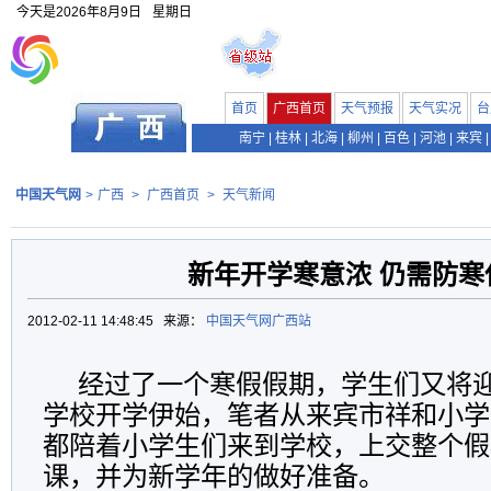
今天是
2026年8月9日
星期日
首页
广西首页
天气预报
天气实况
台
南宁
|
桂林
|
北海
|
柳州
|
百色
|
河池
|
来宾
|
中国天气网
>
广西
>
广西首页
>
天气新闻
新年开学寒意浓 仍需防寒
2012-02-11 14:48:45 来源：
中国天气网广西站
经过了一个寒假假期，学生们又将
学校开学伊始，笔者从来宾市祥和小学
都陪着小学生们来到学校，上交整个假
课，并为新学年的做好准备。