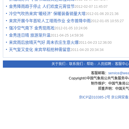
金秀降雨趋于停止 人们欢度元宵佳节
2012-02-07 11:45:07
冷空气吹热来宾“暖经济” 保暖装备销量大增
2012-01-06 20:21:36
来宾开展今年首轮人工增雨作业 全市普降中雨
2012-01-05 10:55:27
强冷空气南下 金秀现雨凇
2012-01-05 10:24:06
金秀连日晴 旅游渐升温
2011-04-25 14:59:36
来宾雨后放晴天气好 周未农庄生意火爆
2011-04-23 12:36:00
天气复又变化 来宾早稻抢种需留意
2011-04-20 20:34:34
关于我们
-
联系我们
-
帮助
-
人员招聘
-
客服中心
客服邮箱：
service@wea
Copyright©中国气象局公共气象服务中心 All
制作维护：中国气象局公
郑重声明：中国天气
京ICP证010385-2号
京公网安备11