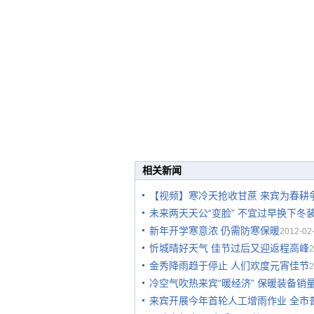
相关新闻
【视频】寒冷天抢收甘蔗 来宾为春耕
未来两天天公“变脸” 不宜过早换下冬
新年开学寒意浓 仍需防寒保暖
2012-02-
忻城晴好天气 佳节过后又迎返程高峰
2
金秀降雨趋于停止 人们欢度元宵佳节
2
冷空气吹热来宾“暖经济” 保暖装备销
来宾开展今年首轮人工增雨作业 全市