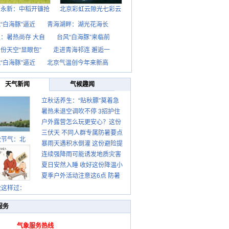
西永新：中稻开镰抢
北京彩虹云隙光七彩云
“白海豚”逼近
青海湖畔：湖光花海长
：暑热尚存 大自
台风“白海豚”来临前
份天空“显眼包”
走进青海祁连 邂逅一
“白海豚”逼近
北京气温创今年来新高
天气新闻
气候趣闻
立秋话养生：“贴秋膘”莫着急
暑热未退空调吹不停 3招护住
先清暑再防燥
户外露营怎么玩更安心？这份
肩颈不酸痛
三伏天 不同人群专属防暑要点
攻略请收好
秋节气：北
暴雨天遇积水倒灌 这份避险提
请收好
连续强降雨可能诱发地质灾害
示请收好
夏日安然入睡 收好这份降温小
这些前兆要知道
夏季户外活动注意这6点 防暑
贴士
健身两不误
秋这样过：
服务
气象服务热线