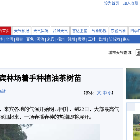
设为首页
加入收藏
西首页
天气预报
天气实况
台风天气
雷达卫星
气象影视
东盟气象
四季
林
|
北海
|
柳州
|
百色
|
河池
|
来宾
|
梧州
|
贺州
|
贵港
|
玉林
|
钦州
|
防城港
|
崇左
城市天气查询：
来宾林场着手种植油茶树苗
西站
大
中
【字体：
小
】
响，来宾各地的气温开始明显回升，到22日，大部最高气
始湿润起来，一场春播春种的热潮即将展开。