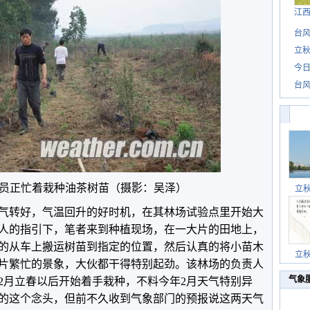
江
台风
立秋
今日
台风
员正忙着栽种油茶树苗（摄影：吴泽）
立
气转好，气温回升的好时机，在其林场试验点里开始大
人的指引下，笔者来到种植现场，在一大片的田地上，
的从车上搬运树苗到指定的位置，然后认真的将小苗木
立
片繁忙的景象，大伙都干得特别起劲。该林场的负责人
气象
2月立春以后开始着手栽种，不料今年2月天气特别异
的这个念头，但前不久收到气象部门的预报说这两天气