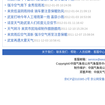
强冷空气南下 金秀现雨凇
2012-01-05 10:24:06
来宾低温阴雨持续 骑车要注意保暖防风
2012-01-04 21:09:13
武宣打响今年人工增雨第一炮 喜获小雨
2012-01-03 16:53:06
适宜天气助武宣人们欢度元旦佳节
2012-01-01 11:16:42
天气转冷 来宾市民陆续制作腊肠腊肉
2011-12-10 15:29:24
来宾雨后空气清新 强冷空气将至注意保暖
2011-12-07 15:08:04
武宣再遇大雾天气
2011-12-03 10:58:41
关于我们
-
联系我们
-
帮助
-
人员招聘
-
客服中心
客服邮箱：
service@wea
Copyright©中国气象局公共气象服务中心 All
制作维护：中国气象局公
郑重声明：中国天气
京ICP证010385-2号
京公网安备11