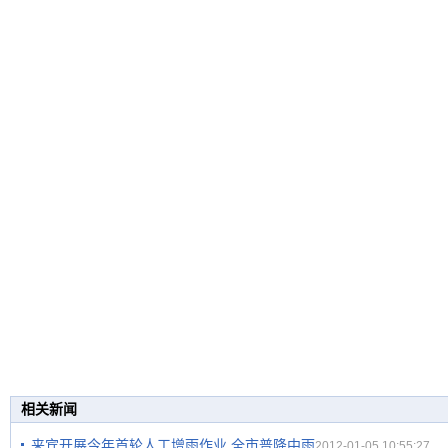
相关新闻
来宾开展今年首轮人工增雨作业 全市普降中雨
2012-01-05 10:55:27