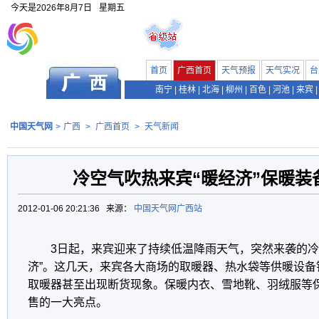
今天是
2026年8月7日
星期五
首页
广西首页
天气预报
天气实况
台
南宁
|
桂林
|
北海
|
柳州
|
百色
|
河池
|
来宾
|
中国天气网
>
广西
>
广西首页
>
天气新闻
冷空气吹热来宾“暖经济”保暖装
2012-01-06 20:21:36 来源：
中国天气网广西站
3日起，来宾迎来了持续低温降雨天气，突然来袭的冷
济”。这几天，来宾各大商场的取暖器、热水袋等供暖设备
取暖器甚至出现断货现象。保暖内衣、雪地靴、羽绒服等
售的一大亮点。