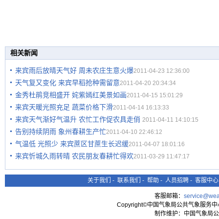
相关新闻
来宾雨后放晴天气好 周未农庄生意火爆
2011-04-23 12:36:00
天气复又变化 来宾早稻抢种需留意
2011-04-20 20:34:34
金秀杜鹃竞相盛开 姹紫嫣红美景如画
2011-04-15 15:01:29
来宾天暖光照充足 蔬菜价格下滑
2011-04-14 16:13:33
来宾天气渐好气温升 农忙工作促农具走俏
2011-04-11 14:10:15
告别持续阴雨 象州春耕生产忙
2011-04-10 22:46:12
气温低 光照少 来宾蔗区甘蔗生长迟缓
2011-04-07 18:01:16
来宾忻城久雨转晴 农民朋友春耕忙得欢
2011-03-29 11:47:17
关于我们
-
联系我们
-
帮助
-
人员招聘
-
客服中心
客服邮箱：
service@wea
Copyright©中国气象局公共气象服务中心 All
制作维护：中国气象局公