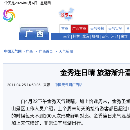
今天是
2026年8月6日
星期四
首页
广西首页
天气预报
天气实况
台
南宁
|
桂林
|
北海
|
柳州
|
百色
|
河池
|
来宾
|
中国天气网
>
广西
>
广西首页
>
天气新闻
金秀连日晴 旅游渐升
2011-04-25 14:59:36 来源：
中国天气网广西站
自4月22下午金秀天气转晴，加上恰逢周末，金秀圣
山景区工作人员介绍，上个周末每天的接待游客都已超过1
的时候每天不到100人次形成鲜明对比。金秀连日来气温基
加上天气晴好，非常适宜旅游出行。