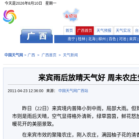
今天是
2026年8月10日
星期一
首页
广西首页
天气预报
天气实况
台
南宁
|
桂林
|
北海
|
柳州
|
百色
|
河池
|
来宾
|
中国天气网
>
广西
>
广西首页
>
天气新闻
来宾雨后放晴天气好 周未农庄
2011-04-23 12:36:00 来源：
中国天气网广西站
昨日（22日）来宾境内普降小到中雨，局部大雨。但
市则是雨后天晴，空气显得格外清新，绿草茵茵，鲜花怒
暖花开的美丽景致。
在来宾市效的聚隆农庄，刚入农庄，满园柚子花的清