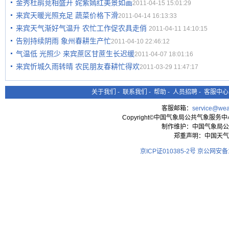
金秀杜鹃竞相盛开 姹紫嫣红美景如画
2011-04-15 15:01:29
来宾天暖光照充足 蔬菜价格下滑
2011-04-14 16:13:33
来宾天气渐好气温升 农忙工作促农具走俏
2011-04-11 14:10:15
告别持续阴雨 象州春耕生产忙
2011-04-10 22:46:12
气温低 光照少 来宾蔗区甘蔗生长迟缓
2011-04-07 18:01:16
来宾忻城久雨转晴 农民朋友春耕忙得欢
2011-03-29 11:47:17
关于我们
-
联系我们
-
帮助
-
人员招聘
-
客服中心
客服邮箱：
service@wea
Copyright©中国气象局公共气象服务中心 All
制作维护：中国气象局公
郑重声明：中国天气
京ICP证010385-2号
京公网安备11