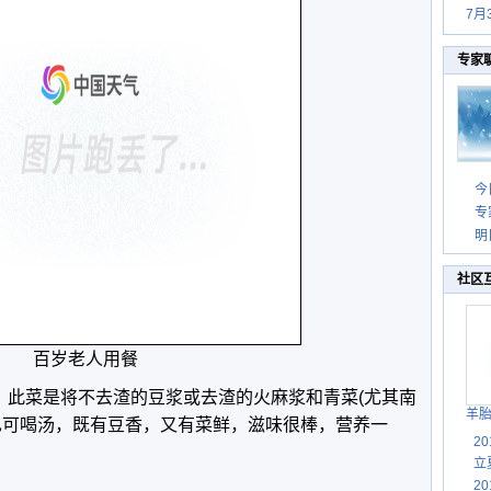
7月
专家
今
专
明
社区
百岁老人用餐
”，此菜是将不去渣的豆浆或去渣的火麻浆和青菜(尤其南
羊
也可喝汤，既有豆香，又有菜鲜，滋味很棒，营养一
2
立
2