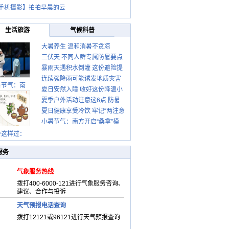
手机摄影】拍拍早晨的云
生活旅游
气候科普
大暑养生 温和消暑不贪凉
三伏天 不同人群专属防暑要点
暴雨天遇积水倒灌 这份避险提
请收好
连续强降雨可能诱发地质灾害
示请收好
暑节气：南
夏日安然入睡 收好这份降温小
这些前兆要知道
夏季户外活动注意这6点 防暑
贴士
夏日健康享受冷饮 牢记“两注意
健身两不误
小暑节气：南方开启“桑拿”模
一控制”
式 北方陆续进入雨季
暑这样过：
服务
气象服务热线
拨打400-6000-121进行气象服务咨询、
建议、合作与投诉
天气预报电话查询
拨打12121或96121进行天气预报查询