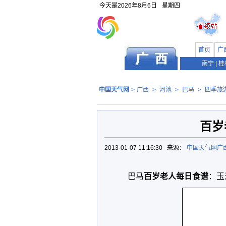
今天是
2026年8月6日
星期四
首页
广
南宁
|
桂
中国天气网
>
广西
>
河池
>
巴马
>
四季旅
百岁
2013-01-07 11:16:30 来源：
中国天气网广
巴马
百岁老人每日食谱
：玉