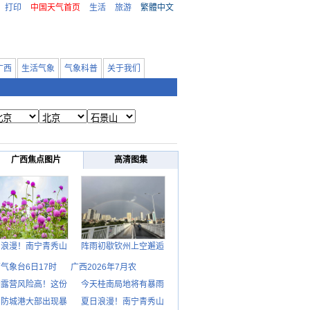
打印
中国天气首页
生活
旅游
繁體中文
广西
生活气象
气象科普
关于我们
广西焦点图片
高清图集
日浪漫！南宁青秀山
阵雨初歇钦州上空邂逅
气象台6日17时
广西2026年7月农
期露营风险高！这份
今天桂南局地将有暴雨
日防城港大部出现暴
夏日浪漫！南宁青秀山