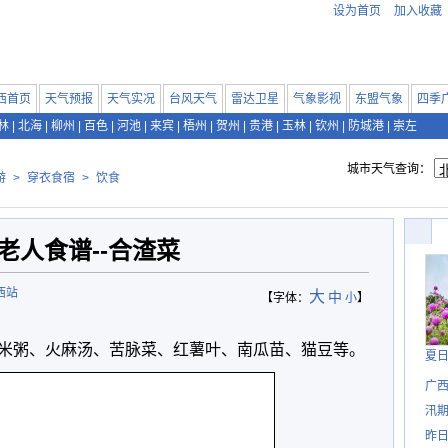
设为首页
加入收藏
西首页
天气预报
天气实况
台风天气
雷达卫星
气象影视
东盟气象
四季
林
|
北海
|
柳州
|
百色
|
河池
|
来宾
|
梧州
|
贺州
|
贵港
|
玉林
|
钦州
|
防城港
|
崇左
城市天气查询：
游
>
穿衣食宿
>
饮食
老人食谱--合渣菜
西站
大
中
【字体：
小
】
米粥、火麻汤、苦脉菜、红薯叶、南瓜苗、猫豆等。
夏
广西
汛
昨