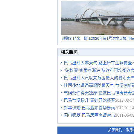
超警3.14米！柳江2026年第1号洪水过境 市
在堤岸见证汛况
相关新闻
巴马出现大雾天气 路上行车注意安全
2
“贴秋膘”宜循序渐进 醋饮料可均衡饮
巴马出现入汛以来范围最大的暴雨天
桂西多地遭遇高温酷暑天气 气温创新
气候条件得天独厚 造就巴马神奇长寿
巴马气温稳升 青蛙开始报春
2012-03-17
新年伊始 巴马迎来首场暴雨
2012-01-14
闪电频发 巴马居民房遭雷击
2011-06-08
关于我们
-
联系