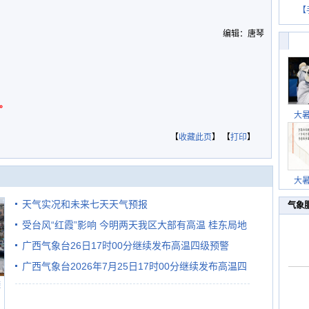
【
编辑：唐琴
。
大
【
收藏此页
】 【
打印
】
大
天气实况和未来七天天气预报
气象
受台风“红霞”影响 今明两天我区大部有高温 桂东局地
广西气象台26日17时00分继续发布高温四级预警
有较强降雨
广西气象台2026年7月25日17时00分继续发布高温四
避
级预警