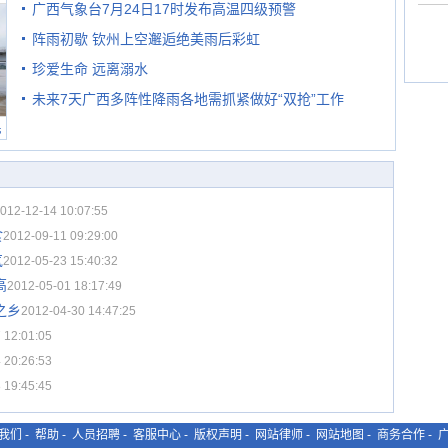
广西气象台7月24日17时发布高温四级预警
阵雨初歇 钦州上空邂逅绝美雨后彩虹
珍爱生命 远离溺水
未来7天广西多阵性降雨各地需抓紧做好“双抢”工作
民
012-12-14 10:07:55
食
2012-09-11 09:29:00
气
2012-05-23 15:40:32
高
2012-05-01 18:17:49
之乡
2012-04-30 14:47:25
 12:01:05
 20:26:53
 19:45:45
我们
-
帮助
-
人员招聘
-
客服中心
-
版权声明
-
网站律师
-
网站地图
-
商务合作
-