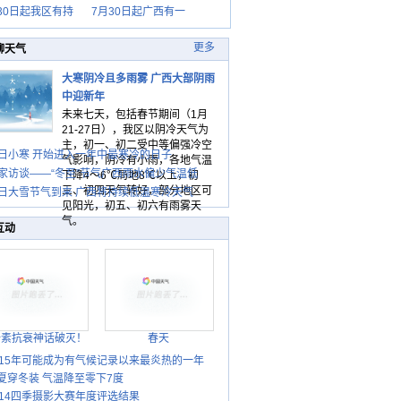
30日起我区有持
7月30日起广西有一
更多
聊天气
大寒阴冷且多雨雾 广西大部阴雨
中迎新年
未来七天，包括春节期间（1月
21-27日），我区以阴冷天气为
主，初一、初二受中等偏强冷空
日小寒 开始进入一年中最寒冷的日子
气影响，阴冷有小雨，各地气温
家访谈——“冬至”节气广西雨水偏少气温低
下降4～6℃局地8℃以上，初
三、初四天气转好，部分地区可
日大雪节气到来 广西将持续低温寒冷天气
见阳光，初五、初六有雨雾天
气。
互动
胎素抗衰神话破灭！
春天
015年可能成为有气候记录以来最炎热的一年
夏穿冬装 气温降至零下7度
014四季摄影大赛年度评选结果