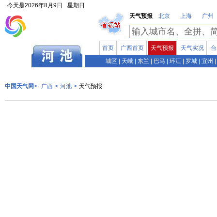
今天是
2026年8月9日
星期日
天气预报
北京
上海
广州
首页
广西首页
天气预报
天气实况
台
广西
城区
|
天峨
|
东兰
|
巴马
|
环江
|
罗城
|
宜州
|
中国天气网
>
广西
>
河池
>
天气预报