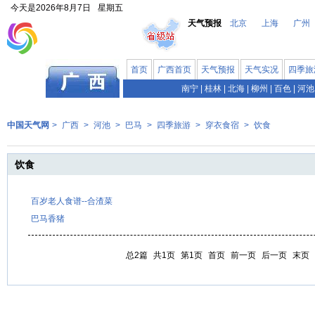
今天是
2026年8月7日
星期五
天气预报
北京
上海
广州
首页
广西首页
天气预报
天气实况
四季旅
南宁
|
桂林
|
北海
|
柳州
|
百色
|
河池
中国天气网
>
广西
>
河池
>
巴马
>
四季旅游
>
穿衣食宿
>
饮食
饮食
百岁老人食谱--合渣菜
巴马香猪
总2篇
共1页
第1页
首页
前一页
后一页
末页