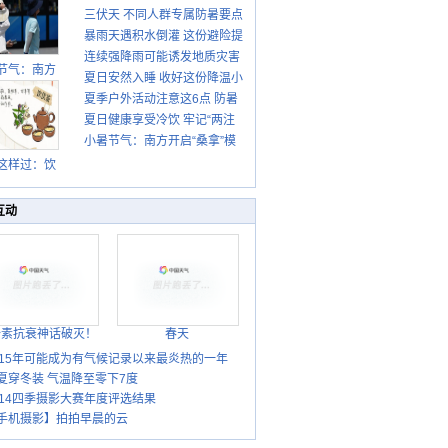
三伏天 不同人群专属防暑要点
暴雨天遇积水倒灌 这份避险提
请收好
连续强降雨可能诱发地质灾害
示请收好
节气：南方
夏日安然入睡 收好这份降温小
这些前兆要知道
盛行防伏旱
夏季户外活动注意这6点 防暑
贴士
雨季陆续开
夏日健康享受冷饮 牢记“两注
启
健身两不误
小暑节气：南方开启“桑拿”模
意一控制”
式 北方陆续进入雨季
这样过：饮
晒伏姜 去除
热保健康
互动
胎素抗衰神话破灭！
春天
015年可能成为有气候记录以来最炎热的一年
夏穿冬装 气温降至零下7度
014四季摄影大赛年度评选结果
手机摄影】拍拍早晨的云