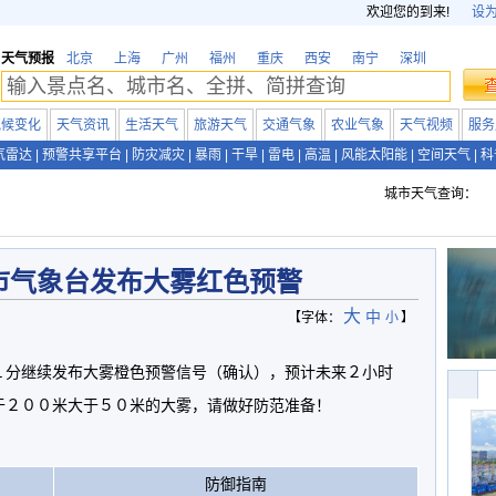
欢迎您的到来!
设
天气预报
北京
上海
广州
福州
重庆
西安
南宁
深圳
气候变化
天气资讯
生活天气
旅游天气
交通气象
农业气象
天气视频
服务
气雷达
|
预警共享平台
|
防灾减灾
|
暴雨
|
干旱
|
雷电
|
高温
|
风能太阳能
|
空间天气
|
科
城市天气查询：
市气象台发布大雾红色预警
大
中
【字体：
小
】
１分继续发布大雾橙色预警信号（确认），预计未来２小时
于２００米大于５０米的大雾，请做好防范准备！
防御指南