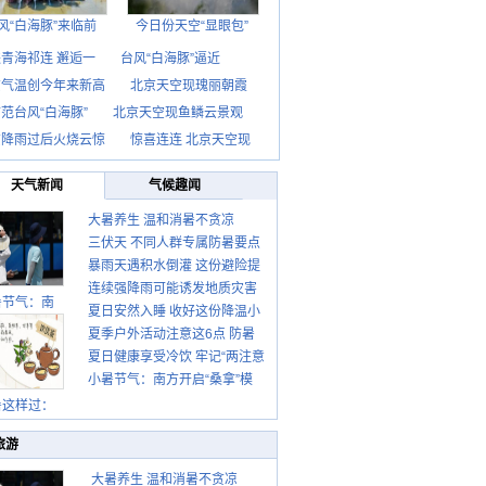
风“白海豚”来临前
今日份天空“显眼包”
青海祁连 邂逅一
台风“白海豚”逼近
京气温创今年来新高
北京天空现瑰丽朝霞
范台风“白海豚”
北京天空现鱼鳞云景观
京降雨过后火烧云惊
惊喜连连 北京天空现
天气新闻
气候趣闻
大暑养生 温和消暑不贪凉
三伏天 不同人群专属防暑要点
暴雨天遇积水倒灌 这份避险提
请收好
连续强降雨可能诱发地质灾害
示请收好
暑节气：南
夏日安然入睡 收好这份降温小
这些前兆要知道
夏季户外活动注意这6点 防暑
贴士
夏日健康享受冷饮 牢记“两注意
健身两不误
小暑节气：南方开启“桑拿”模
一控制”
式 北方陆续进入雨季
暑这样过：
旅游
大暑养生 温和消暑不贪凉