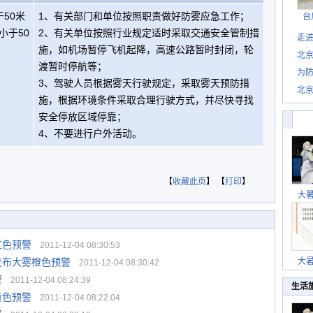
50米
1、有关部门和单位按照职责做好防雾应急工作；
台
小于50
2、有关单位按照行业规定适时采取交通安全管制措
走进
施，如机场暂停飞机起降，高速公路暂时封闭，轮
北
渡暂时停航等；
为防
3、驾驶人员根据雾天行驶规定，采取雾天预防措
北
施，根据环境条件采取合理行驶方式，并尽快寻找
安全停放区域停靠；
4、不要进行户外活动。
【
收藏此页
】 【
打印
】
大
红色预警
2011-12-04 08:30:53
发布大雾橙色预警
大
2011-12-04 08:30:42
警
2011-12-04 08:24:39
生活
黄色预警
2011-12-04 08:22:04