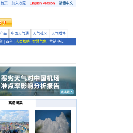
为首页
加入收藏
English Version
繁體中文
产品
中国天气通
天气社区
天气插件
普
|
百科
|
人员招聘
|
智慧气象
|
营销中心
高清图集