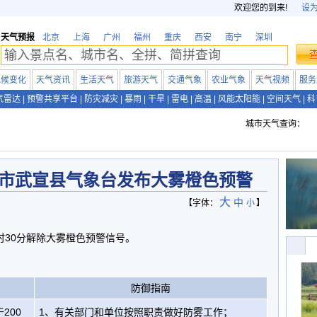
欢迎您的到来!
设
天气预报
北京
上海
广州
福州
重庆
西安
南宁
深圳
气候变化
天气资讯
生活天气
旅游天气
交通气象
农业气象
天气视频
服务
气雷达
|
预警共享平台
|
防灾减灾
|
暴雨
|
干旱
|
雷电
|
高温
|
风能太阳能
|
空间天气
|
科
城市天气查询：
市武宣县气象台发布大雾橙色预警
大
中
【字体：
小
】
8时30分解除大雾橙色预警信号。
防御指南
200
1、有关部门和单位按照职责做好防雾工作；