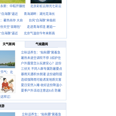
西永新：中稻开镰抢
北京彩虹云隙光七彩云
“白海豚”逼近
青海湖畔：湖光花海长
：暑热尚存 大自
台风“白海豚”来临前
份天空“显眼包”
走进青海祁连 邂逅一
“白海豚”逼近
北京气温创今年来新高
天气新闻
气候趣闻
立秋话养生：“贴秋膘”莫着急
暑热未退空调吹不停 3招护住
先清暑再防燥
户外露营怎么玩更安心？这份
肩颈不酸痛
三伏天 不同人群专属防暑要点
攻略请收好
秋节气：北
暴雨天遇积水倒灌 这份避险提
请收好
连续强降雨可能诱发地质灾害
示请收好
夏日安然入睡 收好这份降温小
这些前兆要知道
夏季户外活动注意这6点 防暑
贴士
健身两不误
秋这样过：
旅游
立秋话养生：“贴秋膘”莫着急