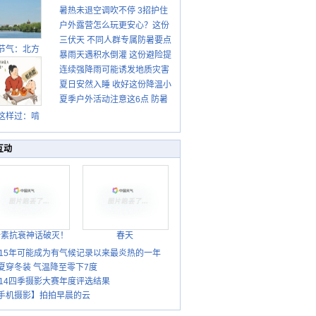
暑热未退空调吹不停 3招护住
先清暑再防燥
户外露营怎么玩更安心？这份
肩颈不酸痛
三伏天 不同人群专属防暑要点
攻略请收好
节气：北方
暴雨天遇积水倒灌 这份避险提
请收好
转凉 南方暑
连续强降雨可能诱发地质灾害
示请收好
热仍盛
夏日安然入睡 收好这份降温小
这些前兆要知道
夏季户外活动注意这6点 防暑
贴士
健身两不误
这样过：啃
秋贴秋膘 庆
丰收迎秋来
互动
胎素抗衰神话破灭！
春天
015年可能成为有气候记录以来最炎热的一年
夏穿冬装 气温降至零下7度
014四季摄影大赛年度评选结果
手机摄影】拍拍早晨的云