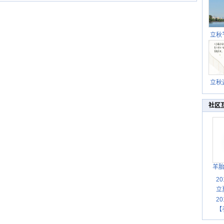
立秋
逐渐
立秋
秋晒
祝
社区
羊
2
立
2
【