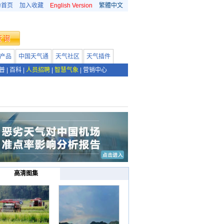
为首页
加入收藏
English Version
繁體中文
产品
中国天气通
天气社区
天气插件
普
|
百科
|
人员招聘
|
智慧气象
|
营销中心
高清图集