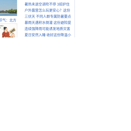
暑热未退空调吹不停 3招护住
先清暑再防燥
户外露营怎么玩更安心？这份
肩颈不酸痛
三伏天 不同人群专属防暑要点
攻略请收好
节气：北方
暴雨天遇积水倒灌 这份避险提
请收好
转凉 南方暑
连续强降雨可能诱发地质灾害
示请收好
热仍盛
夏日安然入睡 收好这份降温小
这些前兆要知道
夏季户外活动注意这6点 防暑
贴士
健身两不误
这样过：啃
秋贴秋膘 庆
丰收迎秋来
互动
胎素抗衰神话破灭！
春天
015年可能成为有气候记录以来最炎热的一年
夏穿冬装 气温降至零下7度
014四季摄影大赛年度评选结果
手机摄影】拍拍早晨的云