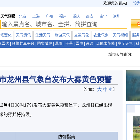
欢迎您的到来!
设
天气预报
北京
上海
广州
福州
重庆
西安
南宁
深圳
气候变化
天气资讯
生活天气
旅游天气
交通气象
农业气象
天气视频
服务
气雷达
|
预警共享平台
|
防灾减灾
|
暴雨
|
干旱
|
雷电
|
高温
|
风能太阳能
|
空间天气
|
科
城市天气查询：
市龙州县气象台发布大雾黄色预警
大
中
【字体：
小
】
12月4日08时17分发布大雾黄色预警信号：龙州县已经出现
0米的雾并将持续。
防御指南