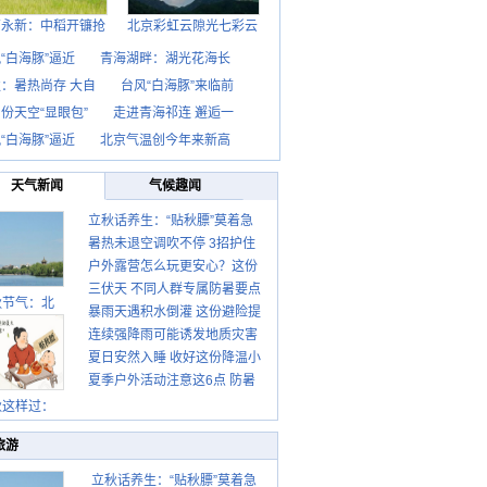
西永新：中稻开镰抢
北京彩虹云隙光七彩云
“白海豚”逼近
青海湖畔：湖光花海长
：暑热尚存 大自
台风“白海豚”来临前
份天空“显眼包”
走进青海祁连 邂逅一
“白海豚”逼近
北京气温创今年来新高
天气新闻
气候趣闻
立秋话养生：“贴秋膘”莫着急
暑热未退空调吹不停 3招护住
先清暑再防燥
户外露营怎么玩更安心？这份
肩颈不酸痛
三伏天 不同人群专属防暑要点
攻略请收好
秋节气：北
暴雨天遇积水倒灌 这份避险提
请收好
连续强降雨可能诱发地质灾害
示请收好
夏日安然入睡 收好这份降温小
这些前兆要知道
夏季户外活动注意这6点 防暑
贴士
健身两不误
秋这样过：
旅游
立秋话养生：“贴秋膘”莫着急