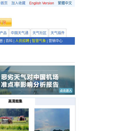
为首页
加入收藏
English Version
繁體中文
产品
中国天气通
天气社区
天气插件
普
|
百科
|
人员招聘
|
智慧气象
|
营销中心
高清图集