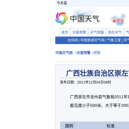
今天是
首页
灾害预警
天气预报
现在天气
台风网
|
中国旅游天气网
|
气象卫星
|
天
中国天气网
>
灾害预警
>预警
广西壮族自治区崇左
发布日期：2011年12月04日08时
广西崇左市龙州县气象局2011年
能见度小于500米、大于等于20
图例
标准