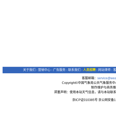
关于我们
-
营销中心
-
广告服务
-
联系我们
-
人员招聘
-
网站律师
-
客服邮箱：
service@wea
Copyright©中国气象局公共气象服务中心 All
制作维护与商务推
郑重声明：使用本站天气信息，请与本站联系
京ICP证010385号 京公网安备1