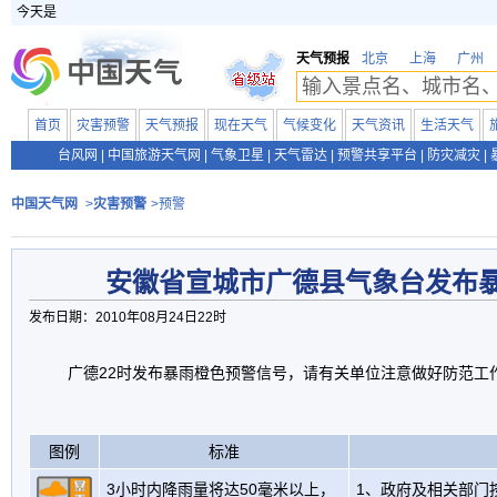
今天是
天气预报
北京
上海
广州
首页
灾害预警
天气预报
现在天气
气候变化
天气资讯
生活天气
台风网
|
中国旅游天气网
|
气象卫星
|
天气雷达
|
预警共享平台
|
防灾减灾
|
中国天气网
>
灾害预警
>预警
安徽省宣城市广德县气象台发布
发布日期：2010年08月24日22时
广德22时发布暴雨橙色预警信号，请有关单位注意做好防范工
图例
标准
3小时内降雨量将达50毫米以上，
1、政府及相关部门