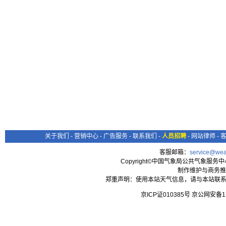
关于我们
-
营销中心
-
广告服务
-
联系我们
-
人员招聘
-
网站律师
-
客服邮箱：
service@wea
Copyright©中国气象局公共气象服务中心 All
制作维护与商务推
郑重声明：使用本站天气信息，请与本站联系
京ICP证010385号 京公网安备1