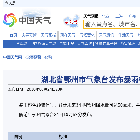
今天是
天气预报
北京
上海
广州
首页
灾害预警
天气预报
现在天气
气候变化
天气资讯
生活天气
台风网
|
中国旅游天气网
|
气象卫星
|
天气雷达
|
预警共享平台
|
防灾减灾
|
中国天气网
>
灾害预警
>预警
湖北省鄂州市气象台发布暴雨
发布日期：2010年08月24日20时
暴雨橙色预警信号：预计未来3小时鄂州降水量可达50毫米，
防范！鄂州气象台24日19时59分发布。
图例
标准