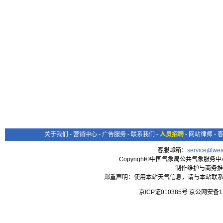
关于我们
-
营销中心
-
广告服务
-
联系我们
-
人员招聘
-
网站律师
-
客服邮箱：
service@wea
Copyright©中国气象局公共气象服务中心 All
制作维护与商务推
郑重声明：使用本站天气信息，请与本站联系
京ICP证010385号 京公网安备1