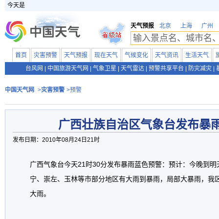
今天是
天气预报
北京
上海
广州
首页
灾害预警
天气预报
现在天气
气候变化
天气资讯
生活天气
台风网
|
中国旅游天气网
|
气象卫星
|
天气雷达
|
预警共享平台
|
防灾减灾
|
中国天气网
>
灾害预警
>预警
广西壮族自治区气象台发布暴
发布日期：2010年08月24日21时
广西气象台今天21时30分发布暴雨蓝色预警：预计：今晚到
宁、崇左、玉林等市部分地区有大雨到暴雨，局部大暴雨，我
大雨。