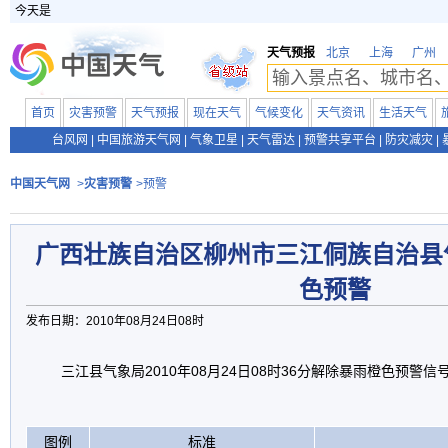
今天是
天气预报
北京
上海
广州
首页
灾害预警
天气预报
现在天气
气候变化
天气资讯
生活天气
台风网
|
中国旅游天气网
|
气象卫星
|
天气雷达
|
预警共享平台
|
防灾减灾
|
中国天气网
>
灾害预警
>预警
广西壮族自治区柳州市三江侗族自治县
色预警
发布日期：2010年08月24日08时
三江县气象局2010年08月24日08时36分解除暴雨橙色预警信
图例
标准