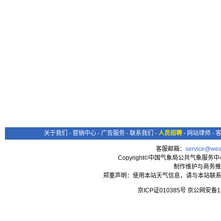
关于我们
-
营销中心
-
广告服务
-
联系我们
-
人员招聘
-
网站律师
-
客服邮箱：
service@wea
Copyright©中国气象局公共气象服务中心 All
制作维护与商务推
郑重声明：使用本站天气信息，请与本站联系
京ICP证010385号 京公网安备1