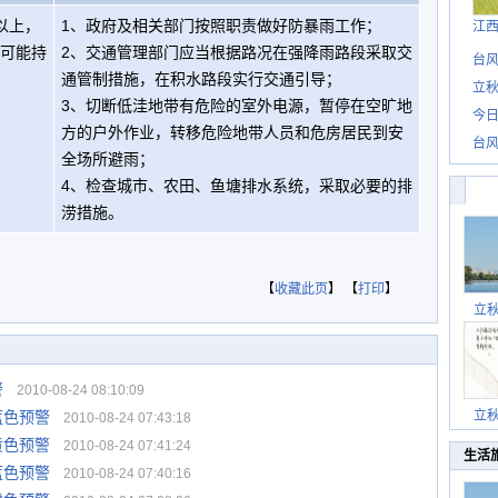
以上，
1、政府及相关部门按照职责做好防暴雨工作；
江
雨可能持
2、交通管理部门应当根据路况在强降雨路段采取交
台风
通管制措施，在积水路段实行交通引导；
立秋
3、切断低洼地带有危险的室外电源，暂停在空旷地
今日
方的户外作业，转移危险地带人员和危房居民到安
台风
全场所避雨；
4、检查城市、农田、鱼塘排水系统，采取必要的排
涝措施。
【
收藏此页
】 【
打印
】
立
警
2010-08-24 08:10:09
蓝色预警
立
2010-08-24 07:43:18
黄色预警
2010-08-24 07:41:24
生活
蓝色预警
2010-08-24 07:40:16