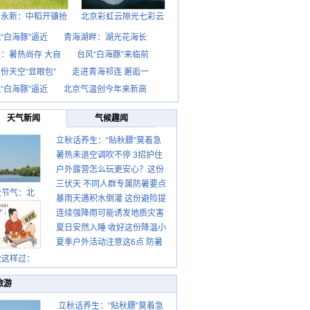
西永新：中稻开镰抢
北京彩虹云隙光七彩云
“白海豚”逼近
青海湖畔：湖光花海长
：暑热尚存 大自
台风“白海豚”来临前
份天空“显眼包”
走进青海祁连 邂逅一
“白海豚”逼近
北京气温创今年来新高
天气新闻
气候趣闻
立秋话养生：“贴秋膘”莫着急
暑热未退空调吹不停 3招护住
先清暑再防燥
户外露营怎么玩更安心？这份
肩颈不酸痛
三伏天 不同人群专属防暑要点
攻略请收好
秋节气：北
暴雨天遇积水倒灌 这份避险提
请收好
连续强降雨可能诱发地质灾害
示请收好
夏日安然入睡 收好这份降温小
这些前兆要知道
夏季户外活动注意这6点 防暑
贴士
健身两不误
秋这样过：
旅游
立秋话养生：“贴秋膘”莫着急