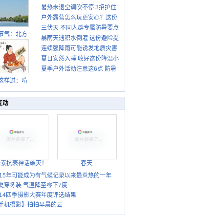
暑热未退空调吹不停 3招护住
先清暑再防燥
户外露营怎么玩更安心？这份
肩颈不酸痛
三伏天 不同人群专属防暑要点
攻略请收好
节气：北方
暴雨天遇积水倒灌 这份避险提
请收好
转凉 南方暑
连续强降雨可能诱发地质灾害
示请收好
热仍盛
夏日安然入睡 收好这份降温小
这些前兆要知道
夏季户外活动注意这6点 防暑
贴士
健身两不误
这样过：啃
秋贴秋膘 庆
丰收迎秋来
互动
胎素抗衰神话破灭！
春天
015年可能成为有气候记录以来最炎热的一年
夏穿冬装 气温降至零下7度
014四季摄影大赛年度评选结果
手机摄影】拍拍早晨的云