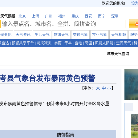
欢迎您的到来!
设
天气预报
北京
上海
广州
福州
重庆
西安
南宁
深圳
气候变化
天气资讯
生活天气
旅游天气
交通气象
农业气象
天气视频
服务
气雷达
|
预警共享平台
|
防灾减灾
|
暴雨
|
干旱
|
雷电
|
高温
|
风能太阳能
|
空间天气
|
科
城市天气查询：
考县气象台发布暴雨黄色预警
大
中
【字体：
小
】
3分发布暴雨黄色预警信号：预计未来6小时内开封全区降水量
防御指南