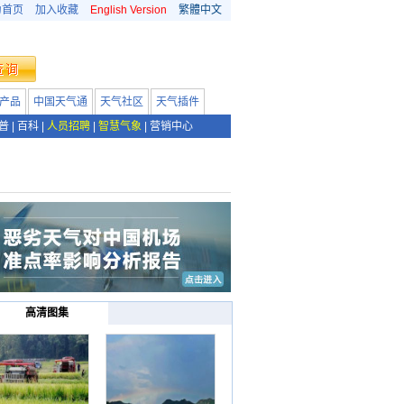
为首页
加入收藏
English Version
繁體中文
产品
中国天气通
天气社区
天气插件
普
|
百科
|
人员招聘
|
智慧气象
|
营销中心
高清图集