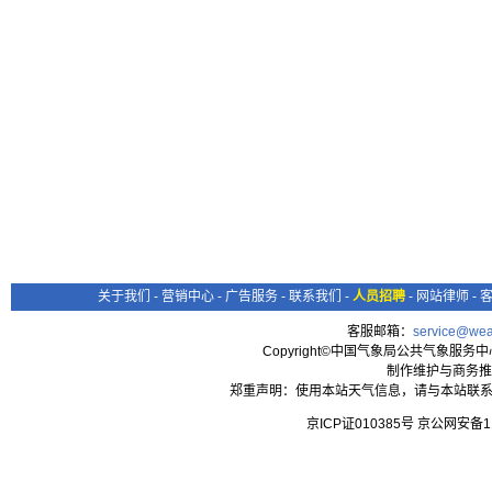
关于我们
-
营销中心
-
广告服务
-
联系我们
-
人员招聘
-
网站律师
-
客服邮箱：
service@wea
Copyright©中国气象局公共气象服务中心 All
制作维护与商务推
郑重声明：使用本站天气信息，请与本站联系
京ICP证010385号 京公网安备1