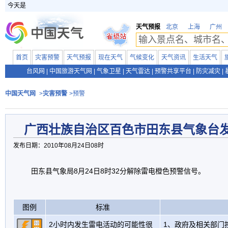
今天是
天气预报
北京
上海
广州
首页
灾害预警
天气预报
现在天气
气候变化
天气资讯
生活天气
台风网
|
中国旅游天气网
|
气象卫星
|
天气雷达
|
预警共享平台
|
防灾减灾
|
中国天气网
>
灾害预警
>预警
广西壮族自治区百色市田东县气象台
发布日期：2010年08月24日08时
田东县气象局8月24日8时32分解除雷电橙色预警信号。
图例
标准
2小时内发生雷电活动的可能性很
1、政府及相关部门