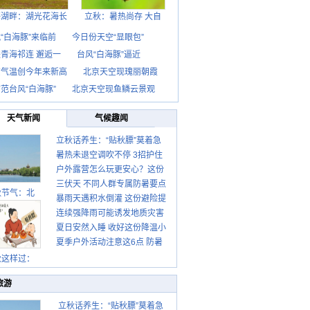
海湖畔：湖光花海长
立秋：暑热尚存 大自
“白海豚”来临前
今日份天空“显眼包”
青海祁连 邂逅一
台风“白海豚”逼近
京气温创今年来新高
北京天空现瑰丽朝霞
范台风“白海豚”
北京天空现鱼鳞云景观
天气新闻
气候趣闻
立秋话养生：“贴秋膘”莫着急
暑热未退空调吹不停 3招护住
先清暑再防燥
户外露营怎么玩更安心？这份
肩颈不酸痛
三伏天 不同人群专属防暑要点
攻略请收好
秋节气：北
暴雨天遇积水倒灌 这份避险提
请收好
连续强降雨可能诱发地质灾害
示请收好
夏日安然入睡 收好这份降温小
这些前兆要知道
夏季户外活动注意这6点 防暑
贴士
健身两不误
秋这样过：
旅游
立秋话养生：“贴秋膘”莫着急