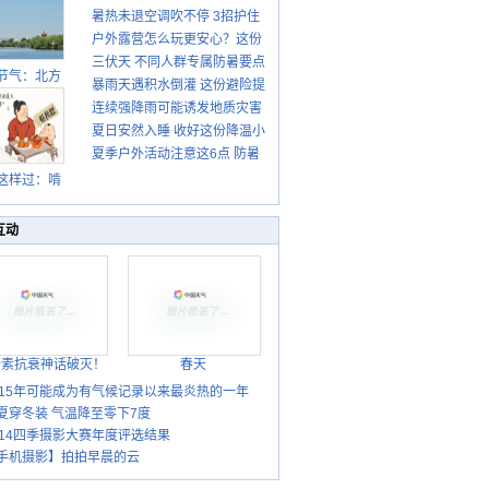
暑热未退空调吹不停 3招护住
先清暑再防燥
户外露营怎么玩更安心？这份
肩颈不酸痛
三伏天 不同人群专属防暑要点
攻略请收好
节气：北方
暴雨天遇积水倒灌 这份避险提
请收好
转凉 南方暑
连续强降雨可能诱发地质灾害
示请收好
热仍盛
夏日安然入睡 收好这份降温小
这些前兆要知道
夏季户外活动注意这6点 防暑
贴士
健身两不误
这样过：啃
秋贴秋膘 庆
丰收迎秋来
互动
胎素抗衰神话破灭！
春天
015年可能成为有气候记录以来最炎热的一年
夏穿冬装 气温降至零下7度
014四季摄影大赛年度评选结果
手机摄影】拍拍早晨的云