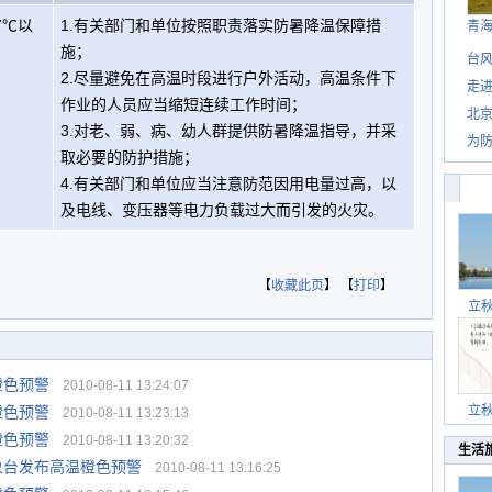
7℃以
1.有关部门和单位按照职责落实防暑降温保障措
青
施；
台风
2.尽量避免在高温时段进行户外活动，高温条件下
走进
作业的人员应当缩短连续工作时间；
北
3.对老、弱、病、幼人群提供防暑降温指导，并采
为防
取必要的防护措施；
4.有关部门和单位应当注意防范因用电量过高，以
及电线、变压器等电力负载过大而引发的火灾。
【
收藏此页
】 【
打印
】
立
橙色预警
2010-08-11 13:24:07
橙色预警
立
2010-08-11 13:23:13
橙色预警
2010-08-11 13:20:32
生活
象台发布高温橙色预警
2010-08-11 13:16:25