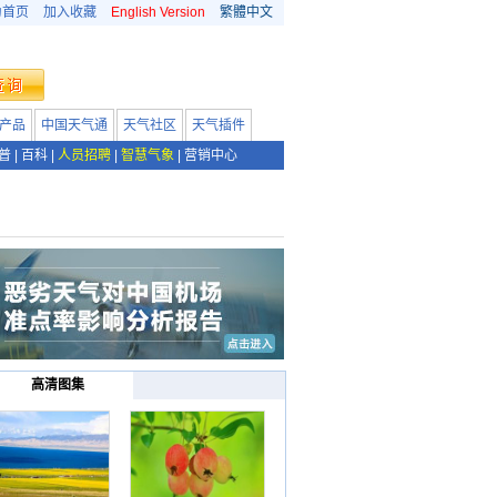
为首页
加入收藏
English Version
繁體中文
产品
中国天气通
天气社区
天气插件
普
|
百科
|
人员招聘
|
智慧气象
|
营销中心
高清图集