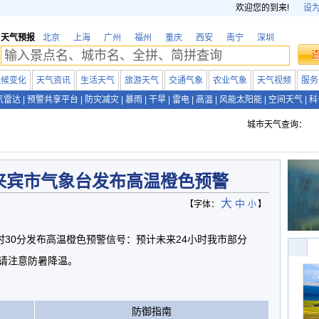
欢迎您的到来!
设
天气预报
北京
上海
广州
福州
重庆
西安
南宁
深圳
气候变化
天气资讯
生活天气
旅游天气
交通气象
农业气象
天气视频
服务
气雷达
|
预警共享平台
|
防灾减灾
|
暴雨
|
干旱
|
雷电
|
高温
|
风能太阳能
|
空间天气
|
科
城市天气查询：
来宾市气象台发布高温橙色预警
大
中
【字体：
小
】
13时30分发布高温橙色预警信号：预计未来24小时我市部分
,请注意防暑降温。
防御指南