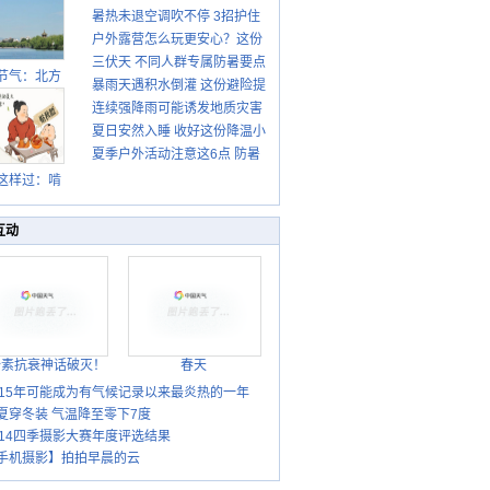
暑热未退空调吹不停 3招护住
先清暑再防燥
户外露营怎么玩更安心？这份
肩颈不酸痛
三伏天 不同人群专属防暑要点
攻略请收好
节气：北方
暴雨天遇积水倒灌 这份避险提
请收好
转凉 南方暑
连续强降雨可能诱发地质灾害
示请收好
热仍盛
夏日安然入睡 收好这份降温小
这些前兆要知道
夏季户外活动注意这6点 防暑
贴士
健身两不误
这样过：啃
秋贴秋膘 庆
丰收迎秋来
互动
胎素抗衰神话破灭！
春天
015年可能成为有气候记录以来最炎热的一年
夏穿冬装 气温降至零下7度
014四季摄影大赛年度评选结果
手机摄影】拍拍早晨的云