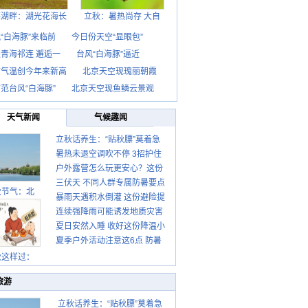
海湖畔：湖光花海长
立秋：暑热尚存 大自
“白海豚”来临前
今日份天空“显眼包”
青海祁连 邂逅一
台风“白海豚”逼近
京气温创今年来新高
北京天空现瑰丽朝霞
范台风“白海豚”
北京天空现鱼鳞云景观
天气新闻
气候趣闻
立秋话养生：“贴秋膘”莫着急
暑热未退空调吹不停 3招护住
先清暑再防燥
户外露营怎么玩更安心？这份
肩颈不酸痛
三伏天 不同人群专属防暑要点
攻略请收好
秋节气：北
暴雨天遇积水倒灌 这份避险提
请收好
连续强降雨可能诱发地质灾害
示请收好
夏日安然入睡 收好这份降温小
这些前兆要知道
夏季户外活动注意这6点 防暑
贴士
健身两不误
秋这样过：
旅游
立秋话养生：“贴秋膘”莫着急