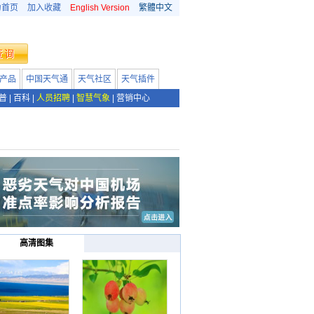
为首页
加入收藏
English Version
繁體中文
产品
中国天气通
天气社区
天气插件
普
|
百科
|
人员招聘
|
智慧气象
|
营销中心
高清图集