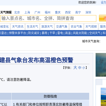
欢迎您的到来!
设
天气预报
北京
上海
广州
福州
重庆
西安
南宁
深圳
气候变化
天气资讯
生活天气
旅游天气
交通气象
农业气象
天气视频
服务
气雷达
|
预警共享平台
|
防灾减灾
|
暴雨
|
干旱
|
雷电
|
高温
|
风能太阳能
|
空间天气
|
科
城市天气查询：
建县气象台发布高温橙色预警
大
中
【字体：
小
】
8℃，请注意防暑降温。
防御指南
7℃以
1.有关部门和单位按照职责落实防暑降温保障措