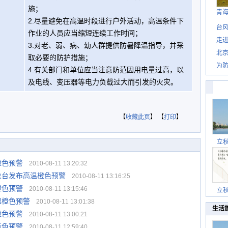
施；
青
2.尽量避免在高温时段进行户外活动，高温条件下
台风
作业的人员应当缩短连续工作时间；
走进
3.对老、弱、病、幼人群提供防暑降温指导，并采
北
取必要的防护措施；
为防
4.有关部门和单位应当注意防范因用电量过高，以
及电线、变压器等电力负载过大而引发的火灾。
【
收藏此页
】 【
打印
】
立
橙色预警
2010-08-11 13:20:32
象台发布高温橙色预警
2010-08-11 13:16:25
橙色预警
2010-08-11 13:15:46
立
温橙色预警
2010-08-11 13:01:38
生活
橙色预警
2010-08-11 13:00:21
黄色预警
2010-08-11 12:59:40