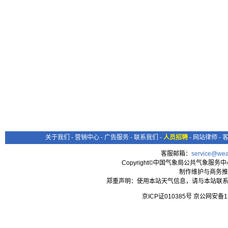
关于我们
-
营销中心
-
广告服务
-
联系我们
-
人员招聘
-
网站律师
-
客服邮箱：
service@wea
Copyright©中国气象局公共气象服务中心 All
制作维护与商务推
郑重声明：使用本站天气信息，请与本站联系
京ICP证010385号 京公网安备1