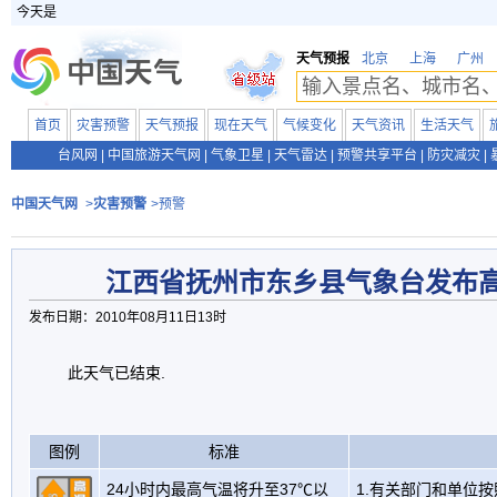
今天是
天气预报
北京
上海
广州
首页
灾害预警
天气预报
现在天气
气候变化
天气资讯
生活天气
台风网
|
中国旅游天气网
|
气象卫星
|
天气雷达
|
预警共享平台
|
防灾减灾
|
中国天气网
>
灾害预警
>预警
江西省抚州市东乡县气象台发布
发布日期：2010年08月11日13时
此天气已结束.
图例
标准
24小时内最高气温将升至37℃以
1.有关部门和单位