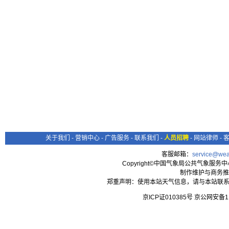
关于我们
-
营销中心
-
广告服务
-
联系我们
-
人员招聘
-
网站律师
-
客服邮箱：
service@wea
Copyright©中国气象局公共气象服务中心 All
制作维护与商务推
郑重声明：使用本站天气信息，请与本站联系
京ICP证010385号 京公网安备1