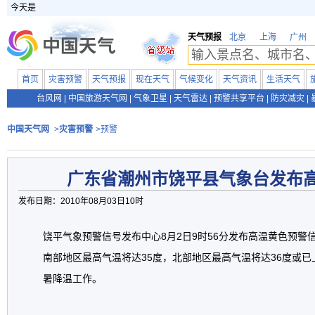
今天是
天气预报
北京
上海
广州
首页
灾害预警
天气预报
现在天气
气候变化
天气资讯
生活天气
台风网
|
中国旅游天气网
|
气象卫星
|
天气雷达
|
预警共享平台
|
防灾减灾
|
中国天气网
>
灾害预警
>预警
广东省潮州市饶平县气象台发布
发布日期：2010年08月03日10时
饶平气象预警信号发布中心8月2日9时56分发布高温黄色预警
南部地区最高气温将达35度，北部地区最高气温将达36度或已
暑降温工作。