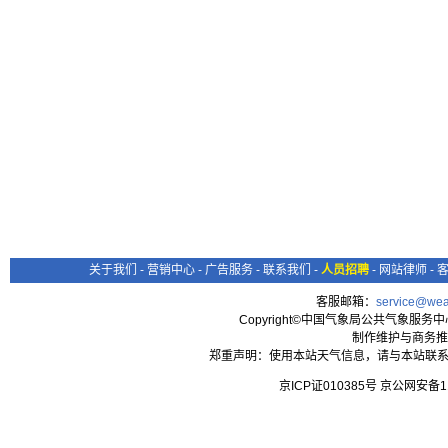
关于我们
-
营销中心
-
广告服务
-
联系我们
-
人员招聘
-
网站律师
-
客服邮箱：
service@wea
Copyright©中国气象局公共气象服务中心 All
制作维护与商务推
郑重声明：使用本站天气信息，请与本站联系
京ICP证010385号 京公网安备1