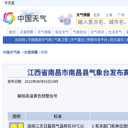
今天是
天气预报
北京
上海
广州
首页
灾害预警
天气预报
现在天气
气候变化
天气资讯
生活天气
台风网
|
中国旅游天气网
|
气象卫星
|
天气雷达
|
预警共享平台
|
防灾减灾
|
中国天气网
>
灾害预警
>预警
江西省南昌市南昌县气象台发布
发布日期：2010年08月03日10时
解除高温黄色预警信号
图例
标准
连续三天日最高气温将在35℃以
1.有关部门和单位