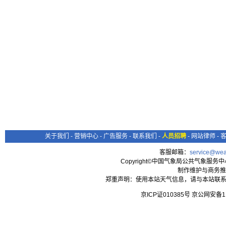
关于我们
-
营销中心
-
广告服务
-
联系我们
-
人员招聘
-
网站律师
-
客服邮箱：
service@wea
Copyright©中国气象局公共气象服务中心 All
制作维护与商务推
郑重声明：使用本站天气信息，请与本站联系
京ICP证010385号 京公网安备1