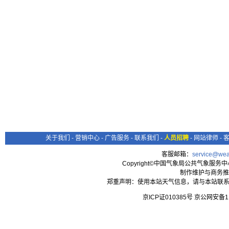
关于我们
-
营销中心
-
广告服务
-
联系我们
-
人员招聘
-
网站律师
-
客服邮箱：
service@wea
Copyright©中国气象局公共气象服务中心 All
制作维护与商务推
郑重声明：使用本站天气信息，请与本站联系
京ICP证010385号 京公网安备1