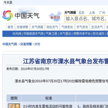
今天是
天气预报
北京
上海
广州
首页
灾害预警
天气预报
现在天气
气候变化
天气资讯
生活天气
台风网
|
中国旅游天气网
|
气象卫星
|
天气雷达
|
预警共享平台
|
防灾减灾
|
中国天气网
>
灾害预警
>预警
江苏省南京市溧水县气象台发布
发布日期：2010年07月20日17时
溧水县气象台2010年07月20日17时20分解除雷电橙色预警信
图例
标准
2小时内发生雷电活动的可能性很
1、政府及相关部门