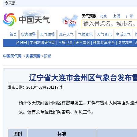
今天是
天气预报
北京
上海
广州
首页
灾害预警
天气预报
现在天气
气候变化
天气资讯
生活天气
台风网
|
中国旅游天气网
|
气象卫星
|
天气雷达
|
预警共享平台
|
防灾减灾
|
中国天气网
>
灾害预警
>预警
辽宁省大连市金州区气象台发布
发布日期：2010年07月20日17时
预计今天夜间金州地区有雷电发生，并伴有雷雨大风等强对流
故。请有关单位做好防雷电、防风工作。
图例
标准