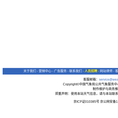
关于我们
-
营销中心
-
广告服务
-
联系我们
-
人员招聘
-
网站律师
-
客服邮箱：
service@wea
Copyright©中国气象局公共气象服务中心 All
制作维护与商务推
郑重声明：使用本站天气信息，请与本站联系
京ICP证010385号 京公网安备1