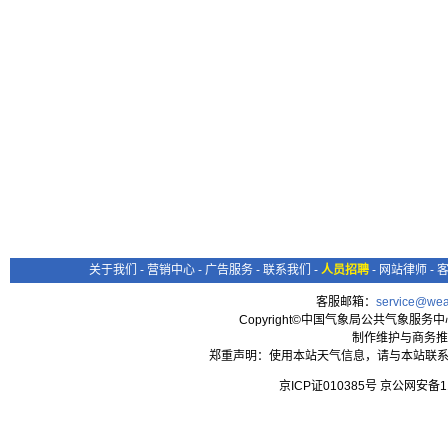
关于我们
-
营销中心
-
广告服务
-
联系我们
-
人员招聘
-
网站律师
-
客服邮箱：
service@wea
Copyright©中国气象局公共气象服务中心 All
制作维护与商务推
郑重声明：使用本站天气信息，请与本站联系
京ICP证010385号 京公网安备1