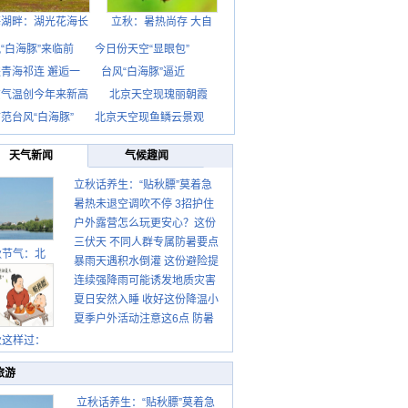
海湖畔：湖光花海长
立秋：暑热尚存 大自
“白海豚”来临前
今日份天空“显眼包”
青海祁连 邂逅一
台风“白海豚”逼近
京气温创今年来新高
北京天空现瑰丽朝霞
范台风“白海豚”
北京天空现鱼鳞云景观
天气新闻
气候趣闻
立秋话养生：“贴秋膘”莫着急
暑热未退空调吹不停 3招护住
先清暑再防燥
户外露营怎么玩更安心？这份
肩颈不酸痛
三伏天 不同人群专属防暑要点
攻略请收好
秋节气：北
暴雨天遇积水倒灌 这份避险提
请收好
连续强降雨可能诱发地质灾害
示请收好
夏日安然入睡 收好这份降温小
这些前兆要知道
夏季户外活动注意这6点 防暑
贴士
健身两不误
秋这样过：
旅游
立秋话养生：“贴秋膘”莫着急