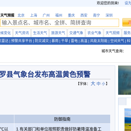
欢迎您的到来!
设
天气预报
北京
上海
广州
福州
重庆
西安
南宁
深圳
气候变化
天气资讯
生活天气
旅游天气
交通气象
农业气象
天气视频
服务
气雷达
|
预警共享平台
|
防灾减灾
|
暴雨
|
干旱
|
雷电
|
高温
|
风能太阳能
|
空间天气
|
科
城市天气查询：
罗县气象台发布高温黄色预警
大
中
【字体：
小
】
防御指南
5℃以
1.有关部门和单位按照职责做好防暑降温准备工