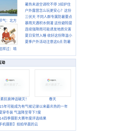
暑热未退空调吹不停 3招护住
先清暑再防燥
户外露营怎么玩更安心？这份
肩颈不酸痛
三伏天 不同人群专属防暑要点
攻略请收好
节气：北方
暴雨天遇积水倒灌 这份避险提
请收好
转凉 南方暑
连续强降雨可能诱发地质灾害
示请收好
热仍盛
夏日安然入睡 收好这份降温小
这些前兆要知道
夏季户外活动注意这6点 防暑
贴士
健身两不误
这样过：啃
秋贴秋膘 庆
丰收迎秋来
互动
胎素抗衰神话破灭！
春天
015年可能成为有气候记录以来最炎热的一年
夏穿冬装 气温降至零下7度
014四季摄影大赛年度评选结果
手机摄影】拍拍早晨的云