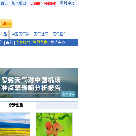
为首页
加入收藏
English Version
繁體中文
产品
中国天气通
天气社区
天气插件
普
|
百科
|
人员招聘
|
智慧气象
|
营销中心
高清图集