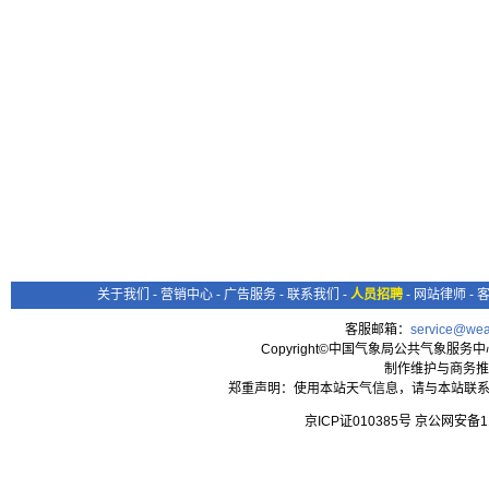
关于我们
-
营销中心
-
广告服务
-
联系我们
-
人员招聘
-
网站律师
-
客服邮箱：
service@wea
Copyright©中国气象局公共气象服务中心 All
制作维护与商务推
郑重声明：使用本站天气信息，请与本站联系
京ICP证010385号 京公网安备1