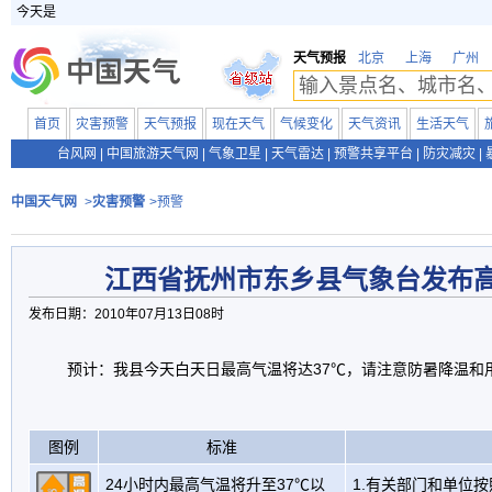
今天是
天气预报
北京
上海
广州
首页
灾害预警
天气预报
现在天气
气候变化
天气资讯
生活天气
台风网
|
中国旅游天气网
|
气象卫星
|
天气雷达
|
预警共享平台
|
防灾减灾
|
中国天气网
>
灾害预警
>预警
江西省抚州市东乡县气象台发布
发布日期：2010年07月13日08时
预计：我县今天白天日最高气温将达37℃，请注意防暑降温和
图例
标准
24小时内最高气温将升至37℃以
1.有关部门和单位