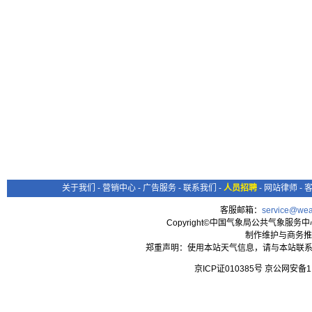
关于我们
-
营销中心
-
广告服务
-
联系我们
-
人员招聘
-
网站律师
-
客服邮箱：
service@wea
Copyright©中国气象局公共气象服务中心 All
制作维护与商务推
郑重声明：使用本站天气信息，请与本站联系
京ICP证010385号 京公网安备1