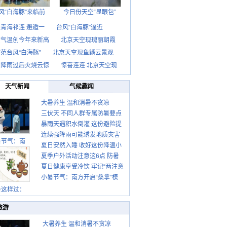
风“白海豚”来临前
今日份天空“显眼包”
青海祁连 邂逅一
台风“白海豚”逼近
京气温创今年来新高
北京天空现瑰丽朝霞
范台风“白海豚”
北京天空现鱼鳞云景观
京降雨过后火烧云惊
惊喜连连 北京天空现
天气新闻
气候趣闻
大暑养生 温和消暑不贪凉
三伏天 不同人群专属防暑要点
暴雨天遇积水倒灌 这份避险提
请收好
连续强降雨可能诱发地质灾害
示请收好
暑节气：南
夏日安然入睡 收好这份降温小
这些前兆要知道
夏季户外活动注意这6点 防暑
贴士
夏日健康享受冷饮 牢记“两注意
健身两不误
小暑节气：南方开启“桑拿”模
一控制”
式 北方陆续进入雨季
暑这样过：
旅游
大暑养生 温和消暑不贪凉