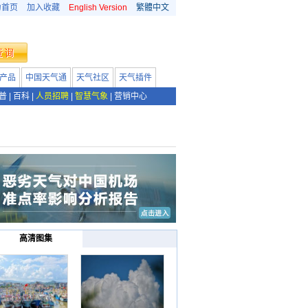
为首页
加入收藏
English Version
繁體中文
产品
中国天气通
天气社区
天气插件
普
|
百科
|
人员招聘
|
智慧气象
|
营销中心
高清图集