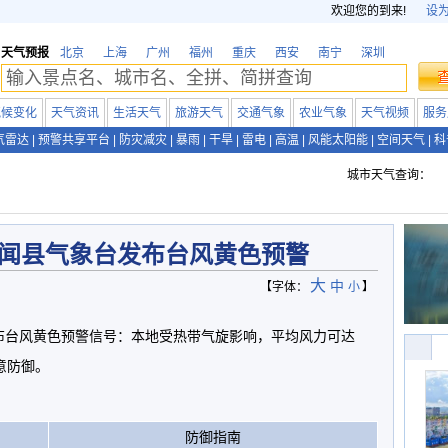
欢迎您的到来!
设
天气预报
北京
上海
广州
福州
重庆
西安
南宁
深圳
气候变化
天气资讯
生活天气
旅游天气
交通气象
农业气象
天气视频
服务
气雷达
|
预警共享平台
|
防灾减灾
|
暴雨
|
干旱
|
雷电
|
高温
|
风能太阳能
|
空间天气
|
科
城市天气查询：
闻县气象台发布台风黄色预警
大
中
【字体：
小
】
分发布台风黄色预警信号：本地受热带气旋影响，平均风力可达
意防御。
防御指南