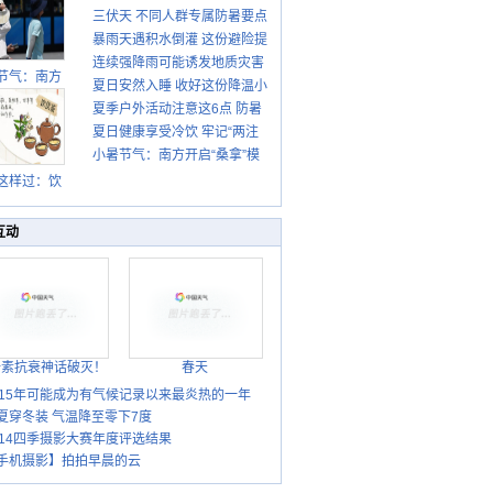
三伏天 不同人群专属防暑要点
暴雨天遇积水倒灌 这份避险提
请收好
连续强降雨可能诱发地质灾害
示请收好
节气：南方
夏日安然入睡 收好这份降温小
这些前兆要知道
盛行防伏旱
夏季户外活动注意这6点 防暑
贴士
雨季陆续开
夏日健康享受冷饮 牢记“两注
启
健身两不误
小暑节气：南方开启“桑拿”模
意一控制”
式 北方陆续进入雨季
这样过：饮
晒伏姜 去除
热保健康
互动
胎素抗衰神话破灭！
春天
015年可能成为有气候记录以来最炎热的一年
夏穿冬装 气温降至零下7度
014四季摄影大赛年度评选结果
手机摄影】拍拍早晨的云