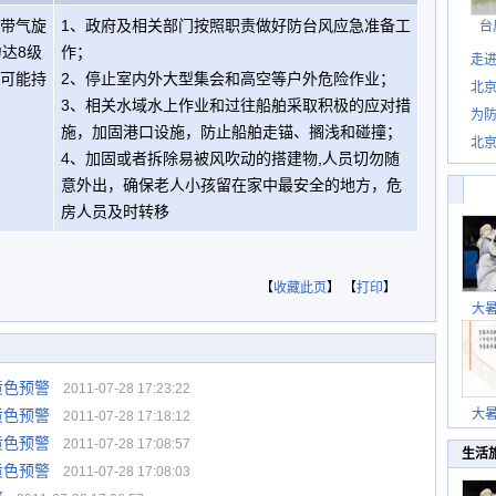
热带气旋
1、政府及相关部门按照职责做好防台风应急准备工
台
达8级
作；
走进
并可能持
2、停止室内外大型集会和高空等户外危险作业；
北
3、相关水域水上作业和过往船舶采取积极的应对措
为防
施，加固港口设施，防止船舶走锚、搁浅和碰撞；
北
4、加固或者拆除易被风吹动的搭建物,人员切勿随
意外出，确保老人小孩留在家中最安全的地方，危
房人员及时转移
【
收藏此页
】 【
打印
】
大
黄色预警
2011-07-28 17:23:22
黄色预警
大
2011-07-28 17:18:12
黄色预警
2011-07-28 17:08:57
生活
黄色预警
2011-07-28 17:08:03